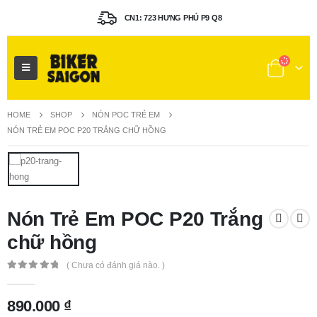
CN1: 723 HƯNG PHÚ P9 Q8
HOME
SHOP
NÓN POC TRẺ EM
NÓN TRẺ EM POC P20 TRẮNG CHỮ HỒNG
Nón Trẻ Em POC P20 Trắng
chữ hồng
( Chưa có đánh giá nào. )
0
out of 5
890.000
₫