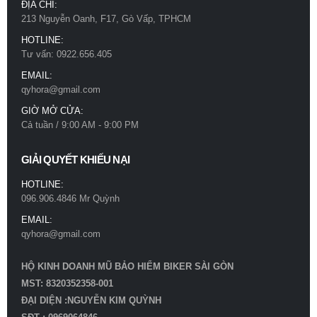
ĐỊA CHỈ:
213 Nguyễn Oanh, F17, Gò Vấp, TPHCM
HOTLINE:
Tư vấn: 0922.656.405
EMAIL:
qyhora@gmail.com
GIỜ MỞ CỬA:
Cả tuần / 9:00 AM - 9:00 PM
GIẢI QUYẾT KHIẾU NẠI
HOTLINE:
096.906.4846 Mr Quỳnh
EMAIL:
qyhora@gmail.com
HỘ KINH DOANH MŨ BẢO HIỂM BIKER SÀI GÒN
MST: 8320352358-001
ĐẠI DIỆN :NGUYỄN KIM QUỲNH