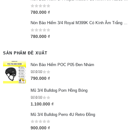
0
out of 5
780.000
₫
Nón Bảo Hiểm 3/4 Royal M399K Có Kính Âm Trắng Bóng
0
out of 5
780.000
₫
SẢN PHẨM ĐỀ XUẤT
Nón Bảo Hiểm POC P05 Đen Nhám
5.00
out of 5
790.000
₫
Mũ 3/4 Bulldog Pom Hồng Bóng
5.00
out of 5
1.100.000
₫
Mũ 3/4 Bulldog Perro 4U Retro Đồng
0
out of 5
900.000
₫