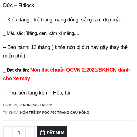
Đức – Fidlock
– Kiểu dáng : trẻ trung, năng động, sáng tạo, đẹp mắt
_ Màu sắc: Trắng, đen, xám xi măng,…
– Bảo hành: 12 tháng ( khóa nón bị đứt hay gãy thay thế
miễn phí )
Nón đạt chuẩn QCVN 2:2021/BKHCN dành
_
Đạt chuẩn:
cho xe máy
– Phụ kiện tặng kèm : Hộp, túi
DANH MỤC:
NÓN POC TRẺ EM
TỪ KHÓA:
NÓN TRẺ EM POC P20 TRẮNG CHỮ HỒNG
ĐẶT MUA