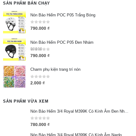
SẢN PHẨM BÁN CHẠY
Nón Bảo Hiểm POC P05 Trắng Bóng
0
out of 5
790.000
₫
Nón Bảo Hiểm POC P05 Đen Nhám
5.00
out of 5
790.000
₫
Charm phụ kiện trang trí nón
0
out of 5
2.000
₫
SẢN PHẨM VỪA XEM
Nón Bảo Hiểm 3/4 Royal M399K Có Kính Âm Đen Nhám
0
out of 5
780.000
₫
Nón Bảo Hiểm 3/4 Royal M399K Có Kính Âm Nardo Bóng