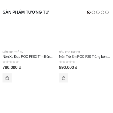
SẢN PHẨM TƯƠNG TỰ
NÓN POC TRẺ EM
NÓN POC TRẺ EM
Nón Xe Đạp POC PK02 Tím Bóng Size Trẻ Em
Nón Trẻ Em POC P20 Trắng bóng nâu
0
out of 5
0
out of 5
780.000
₫
890.000
₫