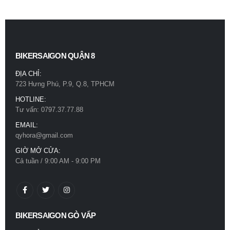
BIKERSAIGON QUẬN 8
ĐỊA CHỈ:
723 Hưng Phú, P.9, Q.8, TPHCM
HOTLINE:
Tư vấn: 0797.37.77.88
EMAIL:
qyhora@gmail.com
GIỜ MỞ CỬA:
Cả tuần / 9:00 AM - 9:00 PM
BIKERSAIGON GÒ VẤP