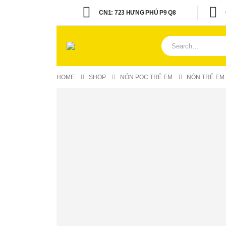
CN1: 723 HƯNG PHÚ P9 Q8
HOME
SHOP
NÓN POC TRẺ EM
NÓN TRẺ EM