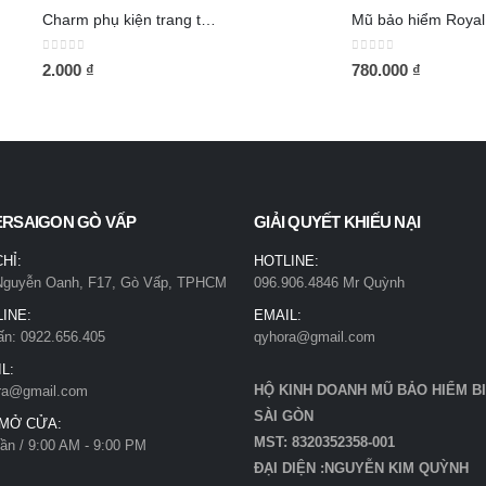
Charm phụ kiện trang trí nón
0
out of 5
0
out of 5
2.000
₫
780.000
₫
ERSAIGON GÒ VẤP
GIẢI QUYẾT KHIẾU NẠI
CHỈ:
HOTLINE:
Nguyễn Oanh, F17, Gò Vấp, TPHCM
096.906.4846 Mr Quỳnh
INE:
EMAIL:
ấn: 0922.656.405
qyhora@gmail.com
L:
HỘ KINH DOANH MŨ BẢO HIỂM B
ra@gmail.com
SÀI GÒN
 MỞ CỬA:
MST: 8320352358-001
ần / 9:00 AM - 9:00 PM
ĐẠI DIỆN :NGUYỄN KIM QUỲNH