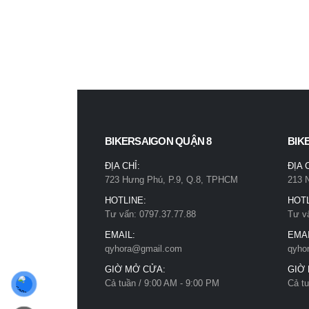
BIKERSAIGON QUẬN 8
BIK
ĐỊA CHỈ:
ĐỊA 
723 Hưng Phú, P.9, Q.8, TPHCM
213 
HOTLINE:
HOTL
Tư vấn: 0797.37.77.88
Tư v
EMAIL:
EMAI
qyhora@gmail.com
qyho
GIỜ MỞ CỬA:
GIỜ
Cả tuần / 9:00 AM - 9:00 PM
Cả tu