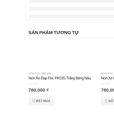
SẢN PHẨM TƯƠNG TỰ
NÓN POC TRẺ EM
NÓN POC
Nón Xe Đạp Poc PK03S Trắng Bóng Nâu
0
out of 5
0
out of
780.000
₫
780.0
ĐẶT MUA
ĐẶ