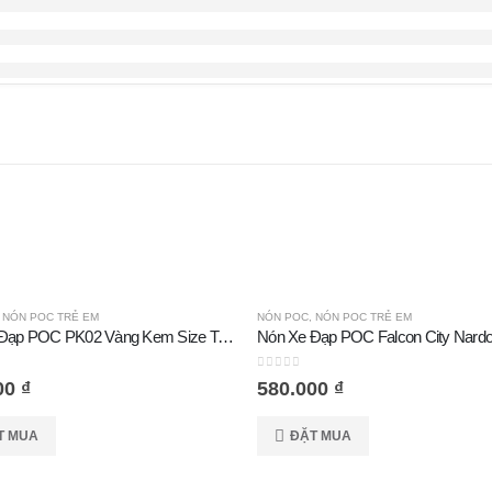
,
NÓN POC TRẺ EM
NÓN POC
,
NÓN POC TRẺ EM
Nón Xe Đạp POC PK02 Vàng Kem Size Trẻ Em
Nón Xe Đạp POC Falcon City Nard
 5
0
out of 5
00
₫
580.000
₫
T MUA
ĐẶT MUA