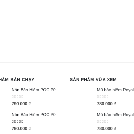
HẨM BÁN CHẠY
SẢN PHẨM VỪA XEM
Nón Bảo Hiểm POC P05 Trắng Bóng
0
out of 5
0
out of 5
790.000
₫
780.000
₫
Nón Bảo Hiểm POC P05 Đen Nhám
5.00
out of 5
0
out of 5
790.000
₫
780.000
₫