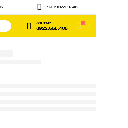
05
ZALO: 0922.656.405
GỌI NGAY
0922.656.405