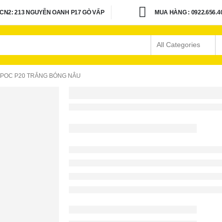
CN2: 213 NGUYỄN OANH P17 GÒ VẤP
MUA HÀNG : 0922.656.4
 POC P20 TRẮNG BÓNG NÂU