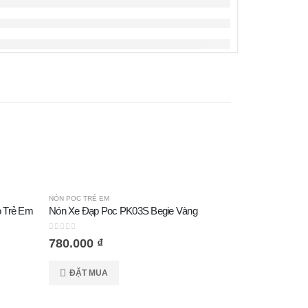
NÓN POC TRẺ EM
o Trẻ Em
Nón Xe Đạp Poc PK03S Begie Vàng
0
out of 5
780.000
₫
ĐẶT MUA