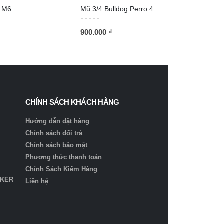
Mũ bảo hiểm Royal M66 2 kính xám titan
Mũ 3/4 Bulldog Perro 4U Retro Đồng
0
out of 5
900.000
₫
CHÍNH SÁCH KHÁCH HÀNG
Hướng dẫn đặt hàng
Chính sách đổi trả
Chính sách bảo mật
Phương thức thanh toán
Chính Sách Kiểm Hàng
IKER
Liên hệ