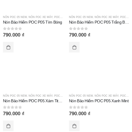
NÓN POC 05 NEW
,
NÓN POC XE MÁY
,
POC TAI MÈO
NÓN POC 05 NEW
,
NÓN POC XE MÁY
,
POC TAI MÈO
Nón Bảo Hiểm POC P05 Tím Bóng
Nón Bảo Hiểm POC P05 Trắng Bóng
0
out of 5
0
out of 5
790.000
₫
790.000
₫
NÓN POC 05 NEW
,
NÓN POC XE MÁY
,
POC TAI MÈO
NÓN POC 05 NEW
,
NÓN POC XE MÁY
,
POC TAI MÈO
Nón Bảo Hiểm POC P05 Xám Titan Bóng
Nón Bảo Hiểm POC P05 Xanh Mint
0
out of 5
0
out of 5
790.000
₫
790.000
₫