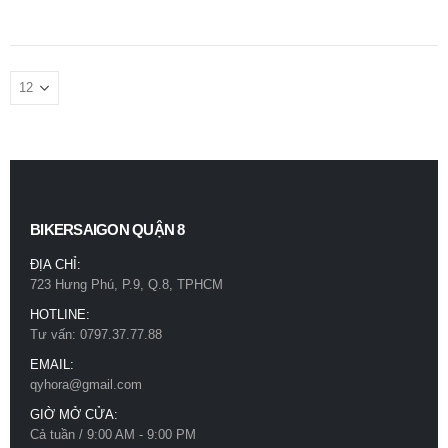
BIKERSAIGON QUẬN 8
ĐỊA CHỈ:
723 Hưng Phú, P.9, Q.8, TPHCM
HOTLINE:
Tư vấn: 0797.37.77.88
EMAIL:
qyhora@gmail.com
GIỜ MỞ CỬA:
Cả tuần / 9:00 AM - 9:00 PM