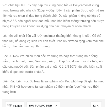
Với chất liệu là EPS dày hấp thụ xung động tốt và Polycarbonat cùng
trọng lượng siêu nhẹ chỉ 310gr +-30gr. Đây là sản phâm được giới trẻ ưu
tiên và lựa chọn đi dạo trong thành phố. Do sản phẩm không có lớp vỏ
nhựa ABS bên ngoài như các mẫu nón bảo hiểm thông thường nên được
hãng khuyến cáo không sử dụng cho các chuyến đi ngoại thành.
Lót nón với chất liệu vải lưới coolmax thoáng khí, kháng khuẩn. Có thể
tháo rời, dễ dàng vệ sinh khi cần thiết. Poc 05 New có tặng kèm mái che,
hỗ trợ che nắng và hợp thời trang.
Poc 05 New với nhiều màu sắc trẻ trung và hợp thời trang như hồng,
trắng, xanh mint, cam, đen bóng, nâu,… Đáp ứng được mọi lứa tuổi, nhu
cầu của người đội. Sản phẩm đạt chuẩn CE EN 1078, đủ điều kiện xuất
khẩu đi qua các nước châu Âu.
Điểm đặc biệt, Poc 05 New là sản phẩm nón Poc phù hợp để gắn tai mèo
nhất. Khi kết hợp cùng tai sản phẩm sẽ thêm phần “cool” và hợp thời
trang hơn.
FILTER