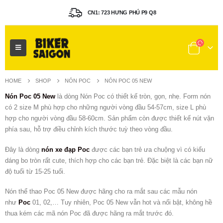
CN1: 723 HƯNG PHÚ P9 Q8
HOME
SHOP
NÓN POC
NÓN POC 05 NEW
Nón Poc 05 New
là dòng Nón Poc có thiết kế tròn, gọn, nhẹ. Form nón
có 2 size M phù hợp cho những người vòng đầu 54-57cm, size L phù
hợp cho người vòng đầu 58-60cm. Sản phẩm còn được thiết kế nút vặn
phía sau, hỗ trợ điều chỉnh kích thước tuỳ theo vòng đầu.
Đây là dòng
nón xe đạp Poc
được các bạn trẻ ưa chuộng vì có kiểu
dáng bo tròn rất cute, thích hợp cho các bạn trẻ. Đặc biệt là các bạn nữ
độ tuổi từ 15-25 tuổi.
Nón thể thao Poc 05 New được hãng cho ra mắt sau các mẫu nón
như
Poc
01, 02,… Tuy nhiên, Poc 05 New vẫn hot và nổi bật, không hề
thua kém các mã nón Poc đã được hãng ra mắt trước đó.