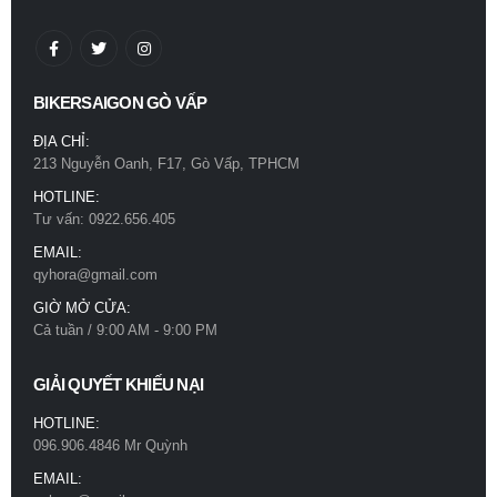
BIKERSAIGON GÒ VẤP
ĐỊA CHỈ:
213 Nguyễn Oanh, F17, Gò Vấp, TPHCM
HOTLINE:
Tư vấn: 0922.656.405
EMAIL:
qyhora@gmail.com
GIỜ MỞ CỬA:
Cả tuần / 9:00 AM - 9:00 PM
GIẢI QUYẾT KHIẾU NẠI
HOTLINE:
096.906.4846 Mr Quỳnh
EMAIL: