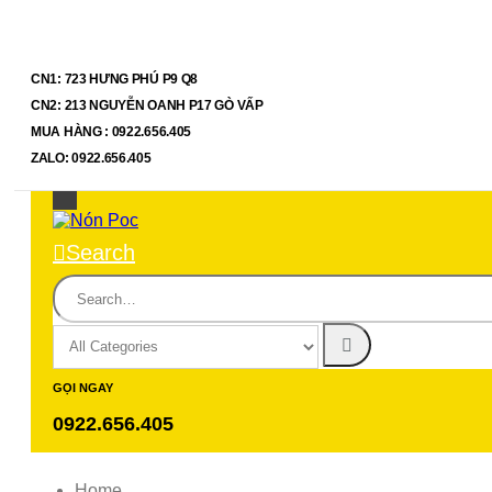
CN1: 723 HƯNG PHÚ P9 Q8
CN2: 213 NGUYỄN OANH P17 GÒ VẤP
MUA HÀNG : 0922.656.405
ZALO: 0922.656.405
Search
GỌI NGAY
0922.656.405
Home