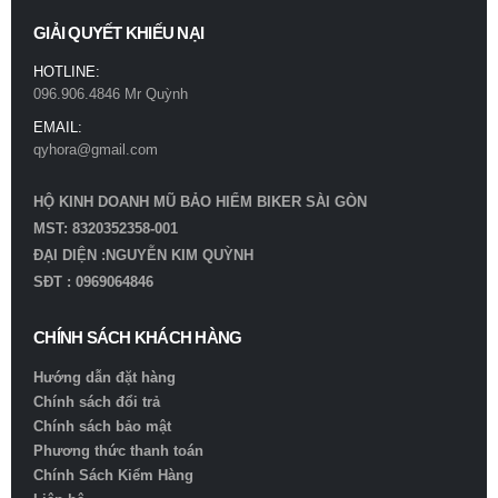
GIẢI QUYẾT KHIẾU NẠI
HOTLINE:
096.906.4846 Mr Quỳnh
EMAIL:
qyhora@gmail.com
HỘ KINH DOANH MŨ BẢO HIỂM BIKER SÀI GÒN
MST: 8320352358-001
ĐẠI DIỆN :NGUYỄN KIM QUỲNH
SĐT : 0969064846
CHÍNH SÁCH KHÁCH HÀNG
Hướng dẫn đặt hàng
Chính sách đổi trả
Chính sách bảo mật
Phương thức thanh toán
Chính Sách Kiểm Hàng