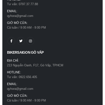
Tư vấn: 0797.37.77.88
0
out of 5
780.000
₫
EMAIL:
qyhora@gmail.com
GIỜ MỞ CỬA:
Cả tuần / 9:00 AM - 9:00 PM
BIKERSAIGON GÒ VẤP
ĐỊA CHỈ:
213 Nguyễn Oanh, F17, Gò Vấp, TPHCM
HOTLINE:
Tư vấn: 0922.656.405
EMAIL:
qyhora@gmail.com
GIỜ MỞ CỬA:
Cả tuần / 9:00 AM - 9:00 PM