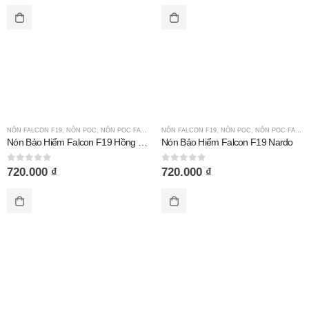
NÓN FALCON F19
,
NÓN POC
,
NÓN POC FALCON
,
NÓN FALCON F19
NÓN POC XE MÁY
,
NÓN POC
,
NÓN POC FALCON
Nón Bảo Hiểm Falcon F19 Hồng Bóng
Nón Bảo Hiểm Falcon F19 Nardo
0
out of 5
0
out of 5
720.000
₫
720.000
₫