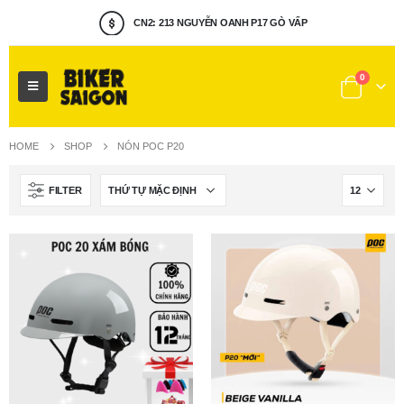
CN2: 213 NGUYỄN OANH P17 GÒ VẤP
0
HOME
SHOP
NÓN POC P20
FILTER