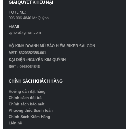
GIẢI QUYẾT KHIẾU NẠI
HOTLINE:
096.906.4846 Mr Quỳnh
EMAIL:
qyhora@gmail.com
HỘ KINH DOANH MŨ BẢO HIỂM BIKER SÀI GÒN
MST: 8320352358-001
ĐẠI DIỆN :NGUYỄN KIM QUỲNH
SĐT : 0969064846
CHÍNH SÁCH KHÁCH HÀNG
Hướng dẫn đặt hàng
Chính sách đổi trả
Chính sách bảo mật
Phương thức thanh toán
Chính Sách Kiểm Hàng
Liên hệ