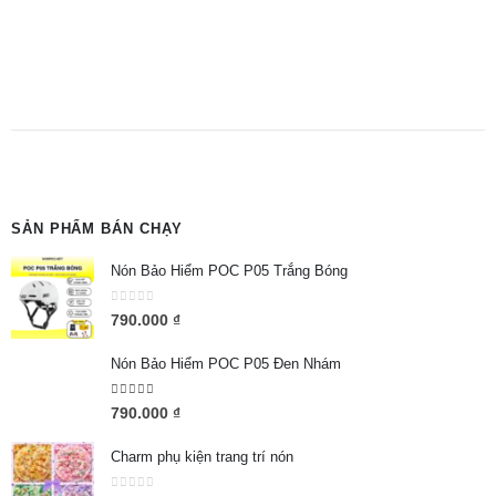
SẢN PHẨM BÁN CHẠY
Nón Bảo Hiểm POC P05 Trắng Bóng
0
out of 5
790.000
₫
Nón Bảo Hiểm POC P05 Đen Nhám
5.00
out of 5
790.000
₫
Charm phụ kiện trang trí nón