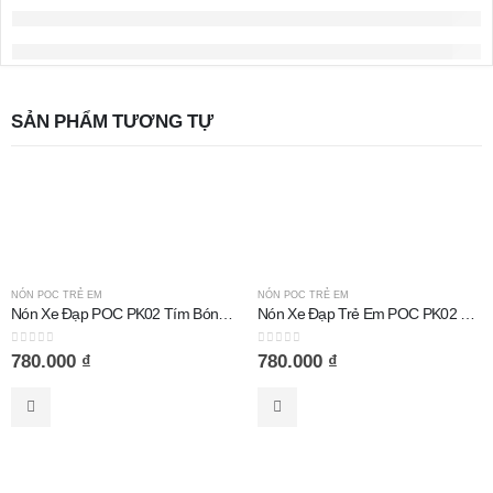
SẢN PHẨM TƯƠNG TỰ
NÓN POC TRẺ EM
NÓN POC TRẺ EM
Nón Xe Đạp POC PK02 Tím Bóng Size Trẻ Em
Nón Xe Đạp Trẻ Em POC PK02 Hồng Chấm Bi
0
out of 5
0
out of 5
780.000
₫
780.000
₫