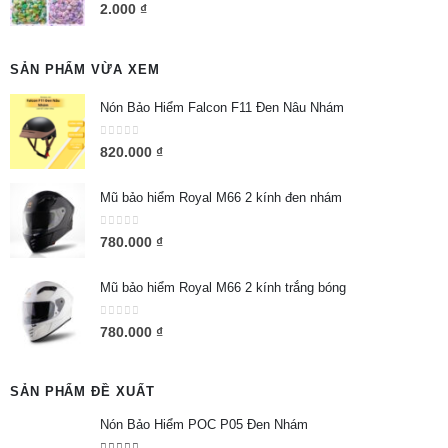
0
out of 5
2.000
₫
SẢN PHẨM VỪA XEM
Nón Bảo Hiểm Falcon F11 Đen Nâu Nhám
0
out of 5
820.000
₫
Mũ bảo hiểm Royal M66 2 kính đen nhám
0
out of 5
780.000
₫
Mũ bảo hiểm Royal M66 2 kính trắng bóng
0
out of 5
780.000
₫
SẢN PHẨM ĐỀ XUẤT
Nón Bảo Hiểm POC P05 Đen Nhám