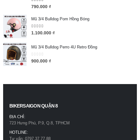
5.00
out of 5
790.000
₫
Mũ 3/4 Bulldog Pom Hồng Bóng
5.00
out of 5
1.100.000
₫
Mũ 3/4 Bulldog Perro 4U Retro Đồng
0
out of 5
900.000
₫
BIKERSAIGON QUẬN 8
ĐỊA CHỈ:
723 Hưng Phú, P.9, Q.8, TPHCM
HOTLINE:
Tư vấn: 0797.37.77.88