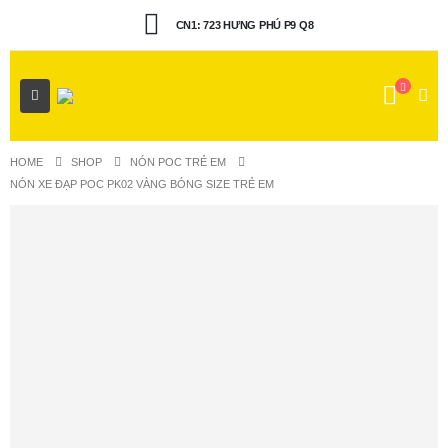
CN1: 723 HƯNG PHÚ P9 Q8
HOME
SHOP
NÓN POC TRẺ EM
NÓN XE ĐẠP POC PK02 VÀNG BÓNG SIZE TRẺ EM