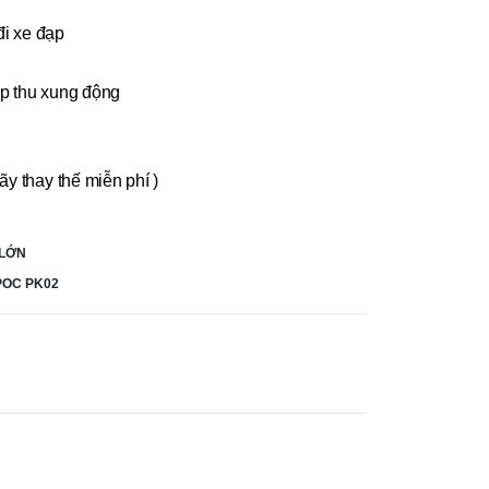
đi xe đạp
ấp thu xung động
ãy thay thế miễn phí )
 LỚN
POC PK02