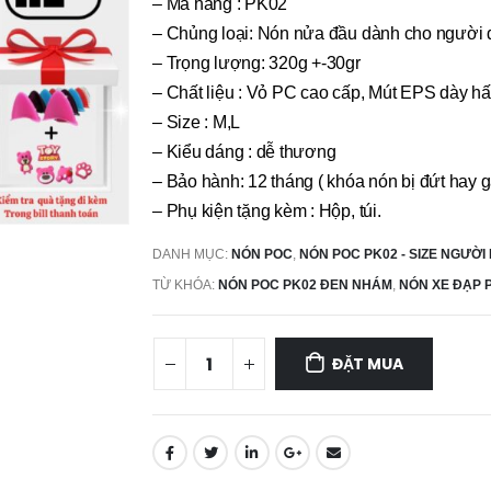
– Mã hàng : PK02
– Chủng loại: Nón nửa đầu dành cho người 
– Trọng lượng: 320g +-30gr
– Chất liệu : Vỏ PC cao cấp, Mút EPS dày h
– Size : M,L
– Kiểu dáng : dễ thương
– Bảo hành: 12 tháng ( khóa nón bị đứt hay g
– Phụ kiện tặng kèm : Hộp, túi.
DANH MỤC:
NÓN POC
,
NÓN POC PK02 - SIZE NGƯỜI
TỪ KHÓA:
NÓN POC PK02 ĐEN NHÁM
,
NÓN XE ĐẠP 
ĐẶT MUA