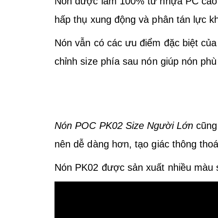
Nón được làm 100% từ nhựa PC cao c
hấp thụ xung động và phân tán lực kh
Nón vẫn có các ưu điểm đặc biệt củ
chỉnh size phía sau nón giúp nón phù
Nón POC PK02 Size Người Lớn
cũng
nên dễ dàng hơn, tạo giác thông thoá
Nón PK02 được sản xuất nhiều màu s