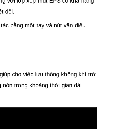
ng với lớp xốp mút EPS có khả năng
t đối.
ác bằng một tay và nút vặn điều
 giúp cho việc lưu thông không khí trở
 nón trong khoảng thời gian dài.