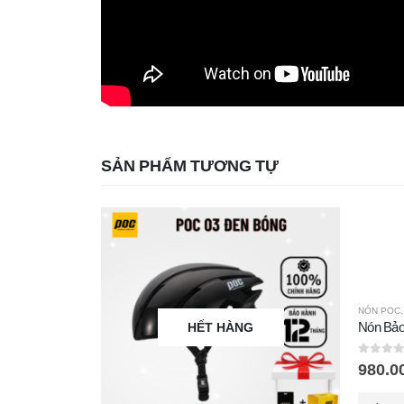
SẢN PHẨM TƯƠNG TỰ
NÓN POC
Nón Bảo
HẾT HÀNG
0
out of
980.0