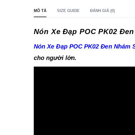
MÔ TẢ
SIZE GUIDE
ĐÁNH GIÁ (0)
Nón Xe Đạp POC PK02 Đen
Nón Xe Đạp
POC PK02 Đen Nhám
cho người lớn.