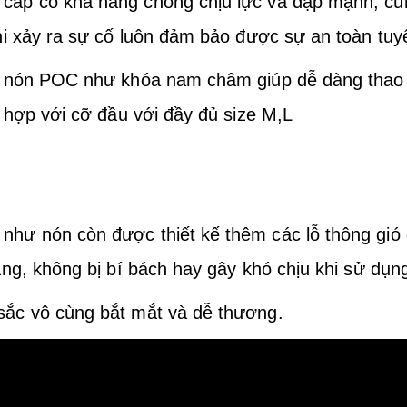
ấp có khả năng chống chịu lực va đập mạnh, cù
i xảy ra sự cố luôn đảm bảo được sự an toàn tuyệ
a nón POC như khóa nam châm giúp dễ dàng thao t
 hợp với cỡ đầu với đầy đủ size M,L
 như nón còn được thiết kế thêm c
ác lỗ thông gió
ng, không bị bí bách hay gây khó chịu khi sử dụng
ắc vô cùng bắt mắt và dễ thương.