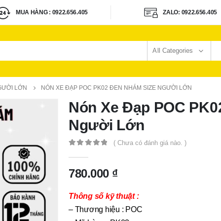
ZALO: 0922.656.405
CN1: 723 HƯNG PHÚ P9
All Categories
NGƯỜI LỚN
NÓN XE ĐẠP POC PK02 ĐEN NHÁM SIZE NGƯỜI LỚN
Nón Xe Đạp POC PK0
Người Lớn
( Chưa có đánh giá nào. )
0
out of 5
780.000
₫
Thông số kỹ thuật :
– Thương hiệu : POC