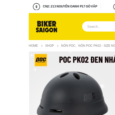
OANH P17 GÒ VẤP
MUA HÀNG : 0922.656.405
HOME
SHOP
NÓN POC
,
NÓN POC PK02 - SIZE 