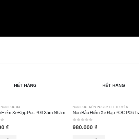
HẾT HÀNG
HẾT HÀNG
,
NÓN POC 03
NÓN POC
,
NÓN POC 06 PHI THUYỀN
 Hiểm Xe Đạp Poc P03 Xám Nhám
 5
0
out of 5
00
₫
980.000
₫