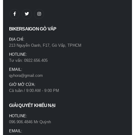
BIKERSAIGON GÒ VẤP
ĐỊA CHỈ:
213 Nguyễn Oanh, F17, Gò Vấp, TPHCM
HOTLINE:
Tư vấn: 0922.656.405
EMAIL:
qyhora@gmail.com
GIỜ MỞ CỬA:
Cả tuần / 9:00 AM - 9:00 PM
GIẢI QUYẾT KHIẾU NẠI
HOTLINE:
096.906.4846 Mr Quỳnh
EMAIL: