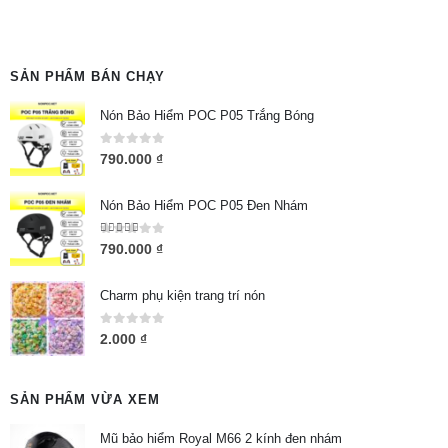
SẢN PHẨM BÁN CHẠY
Nón Bảo Hiểm POC P05 Trắng Bóng
0
out of 5
790.000
₫
Nón Bảo Hiểm POC P05 Đen Nhám
5.00
out of 5
790.000
₫
Charm phụ kiện trang trí nón
0
out of 5
2.000
₫
SẢN PHẨM VỪA XEM
Mũ bảo hiểm Royal M66 2 kính đen nhám