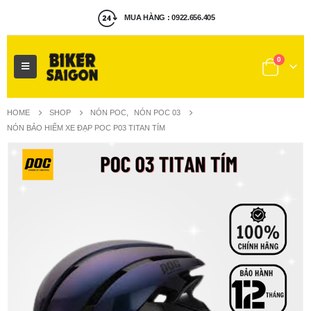
MUA HÀNG : 0922.656.405
ZALO: 0922.656.405
0
HOME
SHOP
NÓN POC
,
NÓN POC 03
NÓN BẢO HIỂM XE ĐẠP POC P03 TITAN TÍM