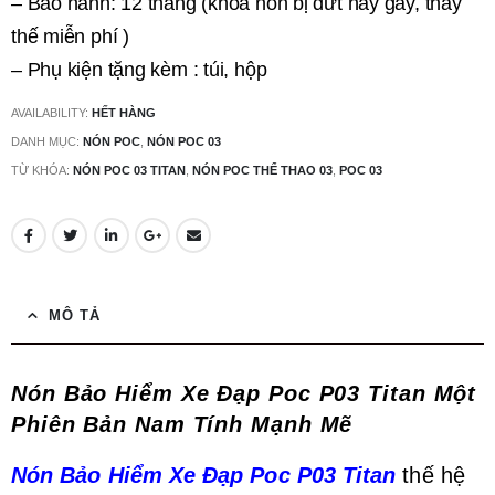
– Bảo hành: 12 tháng (khóa nón bị đứt hay gãy, thay
thế miễn phí )
– Phụ kiện tặng kèm : túi, hộp
AVAILABILITY:
HẾT HÀNG
DANH MỤC:
NÓN POC
,
NÓN POC 03
TỪ KHÓA:
NÓN POC 03 TITAN
,
NÓN POC THỂ THAO 03
,
POC 03
MÔ TẢ
Nón Bảo Hiểm Xe Đạp Poc P03 Titan Một
Phiên Bản Nam Tính Mạnh Mẽ
Nón Bảo Hiểm Xe Đạp Poc P03 Titan
thế hệ