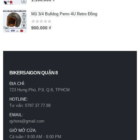
Mũ 3/4 Bulldog Perro 4U Retro Đồng
0
out of 5
900.000
₫
BIKERSAIGON QUẬN 8
ĐỊA CHỈ:
723 Hưng Phú, P.9, Q.8, TPHCM
HOTLINE:
Tư vấn: 0797.37.77.88
EMAIL:
qyhora@gmail.com
GIỜ MỞ CỬA:
Cả tuần / 9:00 AM - 9:00 PM