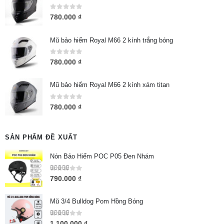
0
out of 5
780.000
₫
Mũ bảo hiểm Royal M66 2 kính trắng bóng
0
out of 5
780.000
₫
Mũ bảo hiểm Royal M66 2 kính xám titan
0
out of 5
780.000
₫
SẢN PHẨM ĐỀ XUẤT
Nón Bảo Hiểm POC P05 Đen Nhám
5.00
out of 5
790.000
₫
Mũ 3/4 Bulldog Pom Hồng Bóng
5.00
out of 5
1.100.000
₫