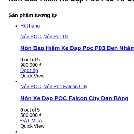
Sản phẩm tương tự
Hết hàng
Nón POC
,
Nón Poc 03
Nón Bảo Hiểm Xe Đạp Poc P03 Đen Nhá
0
out of 5
980.000
₫
Đọc tiếp
Quick View
Nón POC
,
Nón Poc Falcon City
Nón Xe Đạp POC Falcon City Đen Bóng
0
out of 5
580.000
₫
ĐẶT MUA
Quick View