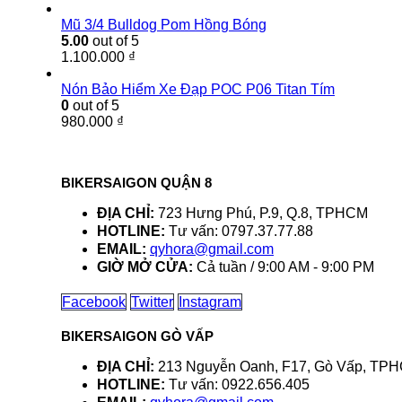
Mũ 3/4 Bulldog Pom Hồng Bóng
5.00
out of 5
1.100.000
₫
Nón Bảo Hiểm Xe Đạp POC P06 Titan Tím
0
out of 5
980.000
₫
BIKERSAIGON QUẬN 8
ĐỊA CHỈ:
723 Hưng Phú, P.9, Q.8, TPHCM
HOTLINE:
Tư vấn: 0797.37.77.88
EMAIL:
qyhora@gmail.com
GIỜ MỞ CỬA:
Cả tuần / 9:00 AM - 9:00 PM
Facebook
Twitter
Instagram
BIKERSAIGON GÒ VẤP
ĐỊA CHỈ:
213 Nguyễn Oanh, F17, Gò Vấp, TP
HOTLINE:
Tư vấn: 0922.656.405