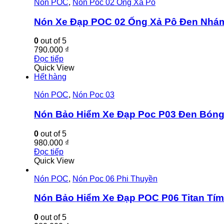
Nón POC
,
Nón Poc 02 Ống Xả Pô
Nón Xe Đạp POC 02 Ống Xả Pô Đen Nhá
0
out of 5
790.000
₫
Đọc tiếp
Quick View
Hết hàng
Nón POC
,
Nón Poc 03
Nón Bảo Hiểm Xe Đạp Poc P03 Đen Bón
0
out of 5
980.000
₫
Đọc tiếp
Quick View
Nón POC
,
Nón Poc 06 Phi Thuyền
Nón Bảo Hiểm Xe Đạp POC P06 Titan Tím
0
out of 5