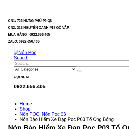
CN1: 723 HƯNG PHÚ P9 Q8
CN2: 213 NGUYỄN OANH P17 GÒ VẤP
MUA HÀNG : 0922.656.405
ZALO: 0922.656.405
Search
GỌI NGAY
0922.656.405
Home
Shop
Nón POC
,
Nón Poc 03
Nón Bảo Hiểm Xe Đạp Poc P03 Tổ Ong Bóng
Nón Bảo Hiểm Xe Đạp Poc P03 Tổ 