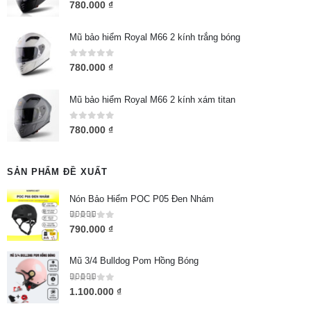
0
out of 5
780.000
₫
Mũ bảo hiểm Royal M66 2 kính trắng bóng
0
out of 5
780.000
₫
Mũ bảo hiểm Royal M66 2 kính xám titan
0
out of 5
780.000
₫
SẢN PHẨM ĐỀ XUẤT
Nón Bảo Hiểm POC P05 Đen Nhám
5.00
out of 5
790.000
₫
Mũ 3/4 Bulldog Pom Hồng Bóng
5.00
out of 5
1.100.000
₫