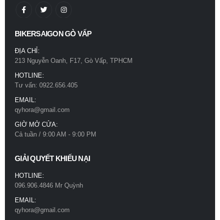
BIKERSAIGON GÒ VẤP
ĐỊA CHỈ:
213 Nguyễn Oanh, F17, Gò Vấp, TPHCM
HOTLINE:
Tư vấn: 0922.656.405
EMAIL:
qyhora@gmail.com
GIỜ MỞ CỬA:
Cả tuần / 9:00 AM - 9:00 PM
GIẢI QUYẾT KHIẾU NẠI
HOTLINE:
096.906.4846 Mr Quỳnh
EMAIL:
qyhora@gmail.com