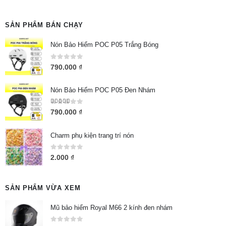
SẢN PHẨM BÁN CHẠY
Nón Bảo Hiểm POC P05 Trắng Bóng
0
out of 5
790.000
₫
Nón Bảo Hiểm POC P05 Đen Nhám
5.00
out of 5
790.000
₫
Charm phụ kiện trang trí nón
0
out of 5
2.000
₫
SẢN PHẨM VỪA XEM
Mũ bảo hiểm Royal M66 2 kính đen nhám