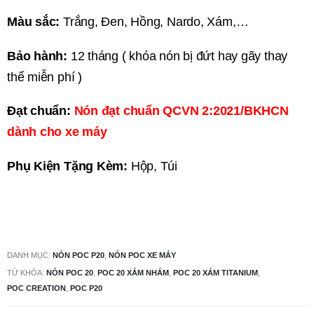
Màu sắc:
Trắng, Đen, Hồng, Nardo, Xám,…
Bảo hành:
12 tháng ( khóa nón bị đứt hay gãy thay
thế miễn phí )
Đạt chuẩn:
Nón đạt chuẩn QCVN 2:2021/BKHCN
dành cho xe máy
Phụ Kiện Tặng Kèm:
Hộp, Túi
DANH MỤC:
NÓN POC P20
,
NÓN POC XE MÁY
TỪ KHÓA:
NÓN POC 20
,
POC 20 XÁM NHÁM
,
POC 20 XÁM TITANIUM
,
POC CREATION
,
POC P20