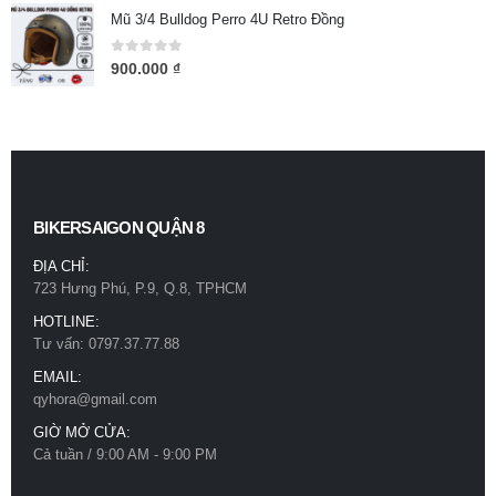
Mũ 3/4 Bulldog Perro 4U Retro Đồng
0
out of 5
900.000
₫
BIKERSAIGON QUẬN 8
ĐỊA CHỈ:
723 Hưng Phú, P.9, Q.8, TPHCM
HOTLINE:
Tư vấn: 0797.37.77.88
EMAIL:
qyhora@gmail.com
GIỜ MỞ CỬA:
Cả tuần / 9:00 AM - 9:00 PM