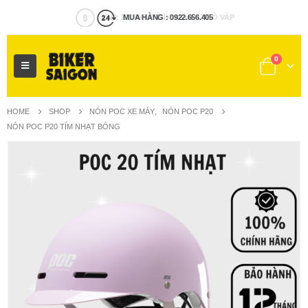
MUA HÀNG : 0922.656.405
0
HOME
SHOP
NÓN POC XE MÁY
,
NÓN POC P20
NÓN POC P20 TÍM NHẠT BÓNG