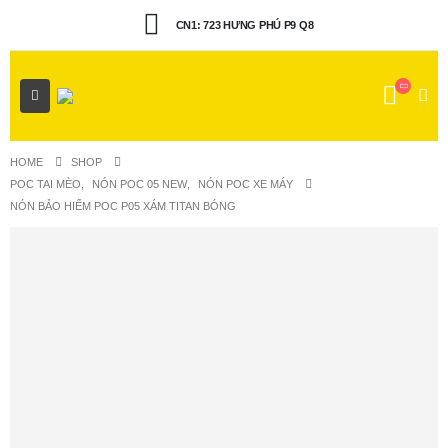
CN1: 723 HƯNG PHÚ P9 Q8
HOME
SHOP
POC TAI MÈO
,
NÓN POC 05 NEW
,
NÓN POC XE MÁY
NÓN BẢO HIỂM POC P05 XÁM TITAN BÓNG