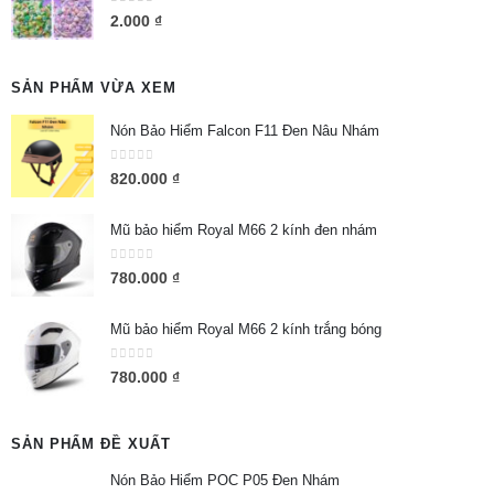
0
out of 5
2.000
₫
SẢN PHẨM VỪA XEM
Nón Bảo Hiểm Falcon F11 Đen Nâu Nhám
0
out of 5
820.000
₫
Mũ bảo hiểm Royal M66 2 kính đen nhám
0
out of 5
780.000
₫
Mũ bảo hiểm Royal M66 2 kính trắng bóng
0
out of 5
780.000
₫
SẢN PHẨM ĐỀ XUẤT
Nón Bảo Hiểm POC P05 Đen Nhám