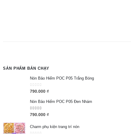
SẢN PHẨM BÁN CHẠY
Nón Bảo Hiểm POC P05 Trắng Bóng
0
out of 5
790.000
₫
Nón Bảo Hiểm POC P05 Đen Nhám
5.00
out of 5
790.000
₫
Charm phụ kiện trang trí nón