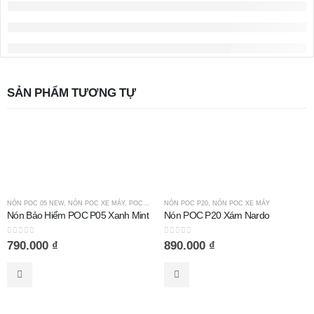
SẢN PHẨM TƯƠNG TỰ
NÓN POC 05 NEW
,
NÓN POC XE MÁY
,
POC TAI MÈO
NÓN POC P20
,
NÓN POC XE MÁY
Nón Bảo Hiểm POC P05 Xanh Mint
Nón POC P20 Xám Nardo
0
out of 5
0
out of 5
790.000
₫
890.000
₫