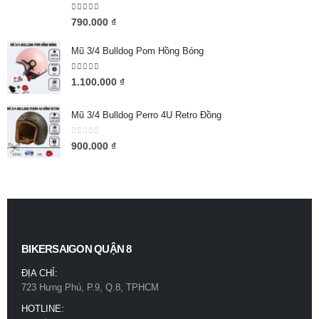
5.00
out of 5
790.000
₫
Mũ 3/4 Bulldog Pom Hồng Bóng
5.00
out of 5
1.100.000
₫
Mũ 3/4 Bulldog Perro 4U Retro Đồng
0
out of 5
900.000
₫
BIKERSAIGON QUẬN 8
ĐỊA CHỈ:
723 Hưng Phú, P.9, Q.8, TPHCM
HOTLINE: