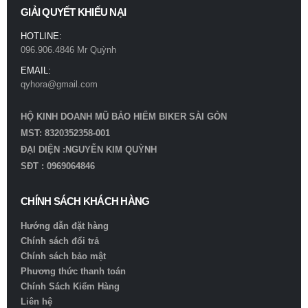
GIẢI QUYẾT KHIẾU NẠI
HOTLINE:
096.906.4846 Mr Quỳnh
EMAIL:
qyhora@gmail.com
HỘ KINH DOANH MŨ BẢO HIỂM BIKER SÀI GÒN
MST: 8320352358-001
ĐẠI DIỆN :NGUYỄN KIM QUỲNH
SĐT : 0969064846
CHÍNH SÁCH KHÁCH HÀNG
Hướng dẫn đặt hàng
Chính sách đổi trả
Chính sách bảo mật
Phương thức thanh toán
Chính Sách Kiểm Hàng
Liên hệ