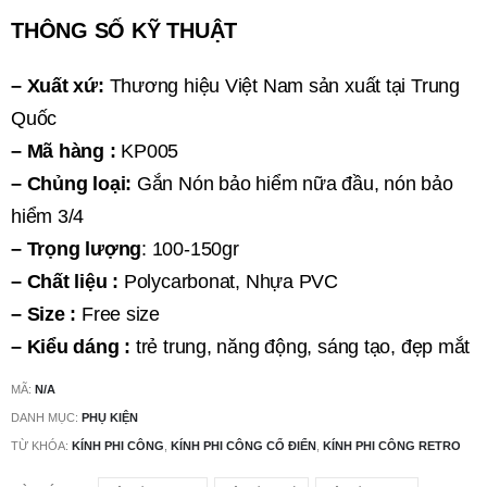
THÔNG SỐ KỸ THUẬT
– Xuất xứ:
Thương hiệu Việt Nam sản xuất tại Trung
Quốc
– Mã hàng :
KP005
– Chủng loại:
Gắn Nón bảo hiểm nữa đầu, nón bảo
hiểm 3/4
– Trọng lượng
: 100-150gr
– Chất liệu :
Polycarbonat, Nhựa PVC
– Size :
Free size
– Kiểu dáng :
trẻ trung, năng động, sáng tạo, đẹp mắt
MÃ:
N/A
DANH MỤC:
PHỤ KIỆN
TỪ KHÓA:
KÍNH PHI CÔNG
,
KÍNH PHI CÔNG CỔ ĐIỂN
,
KÍNH PHI CÔNG RETRO