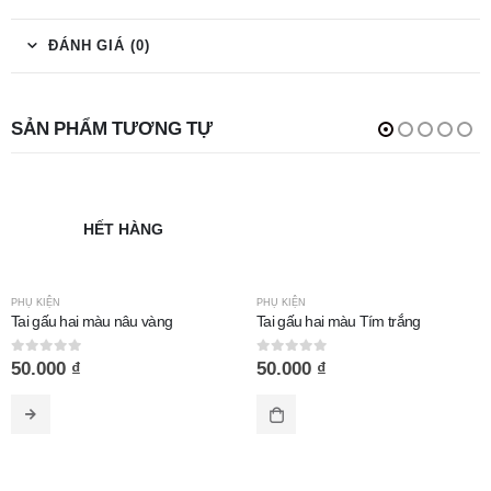
ĐÁNH GIÁ (0)
SẢN PHẨM TƯƠNG TỰ
HẾT HÀNG
PHỤ KIỆN
PHỤ KIỆN
Tai gấu hai màu nâu vàng
Tai gấu hai màu Tím trắng
0
out of 5
0
out of 5
50.000
₫
50.000
₫