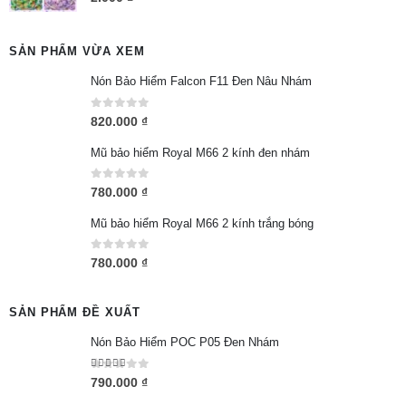
SẢN PHẨM VỪA XEM
Nón Bảo Hiểm Falcon F11 Đen Nâu Nhám
0
out of 5
820.000
₫
Mũ bảo hiểm Royal M66 2 kính đen nhám
0
out of 5
780.000
₫
Mũ bảo hiểm Royal M66 2 kính trắng bóng
0
out of 5
780.000
₫
SẢN PHẨM ĐỀ XUẤT
Nón Bảo Hiểm POC P05 Đen Nhám
5.00
out of 5
790.000
₫