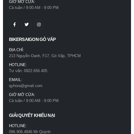
GIỜ MỞ CỬA:
Cả tuần / 9:00 AM - 9:00 PM
BIKERSAIGON GÒ VẤP
ĐỊA CHỈ:
213 Nguyễn Oanh, F17, Gò Vấp, TPHCM
HOTLINE:
Tư vấn: 0922.656.405
EMAIL:
qyhora@gmail.com
GIỜ MỞ CỬA:
Cả tuần / 9:00 AM - 9:00 PM
GIẢI QUYẾT KHIẾU NẠI
HOTLINE:
096.906.4846 Mr Quỳnh