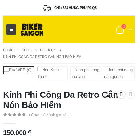
CN1: 723 HƯNG PHÚ P9 Q8
HOME
SHOP
PHỤ KIỆN
KÍNH PHI CÔNG DA RETRO GẮN NÓN BẢO HIỂM
Kính Phi Công Da Retro Gắn
Nón Bảo Hiểm
( Chưa có đánh giá nào. )
0
out of 5
150.000
₫