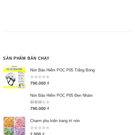
SẢN PHẨM BÁN CHẠY
Nón Bảo Hiểm POC P05 Trắng Bóng
0
out of 5
790.000
₫
Nón Bảo Hiểm POC P05 Đen Nhám
5.00
out of 5
790.000
₫
Charm phụ kiện trang trí nón
0
out of 5
2.000
₫