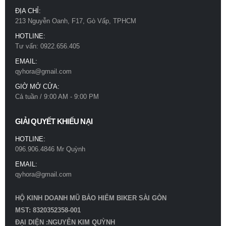
ĐỊA CHỈ:
213 Nguyễn Oanh, F17, Gò Vấp, TPHCM
HOTLINE:
Tư vấn: 0922.656.405
EMAIL:
qyhora@gmail.com
GIỜ MỞ CỬA:
Cả tuần / 9:00 AM - 9:00 PM
GIẢI QUYẾT KHIẾU NẠI
HOTLINE:
096.906.4846 Mr Quỳnh
EMAIL:
qyhora@gmail.com
HỘ KINH DOANH MŨ BẢO HIỂM BIKER SÀI GÒN
MST: 8320352358-001
ĐẠI DIỆN :NGUYỄN KIM QUỲNH