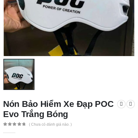
Nón Bảo Hiểm Xe Đạp POC
Evo Trắng Bóng
( Chưa có đánh giá nào. )
0
out of 5