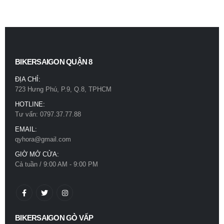
BIKERSAIGON QUẬN 8
ĐỊA CHỈ:
723 Hưng Phú, P.9, Q.8, TPHCM
HOTLINE:
Tư vấn: 0797.37.77.88
EMAIL:
qyhora@gmail.com
GIỜ MỞ CỬA:
Cả tuần / 9:00 AM - 9:00 PM
BIKERSAIGON GÒ VẤP