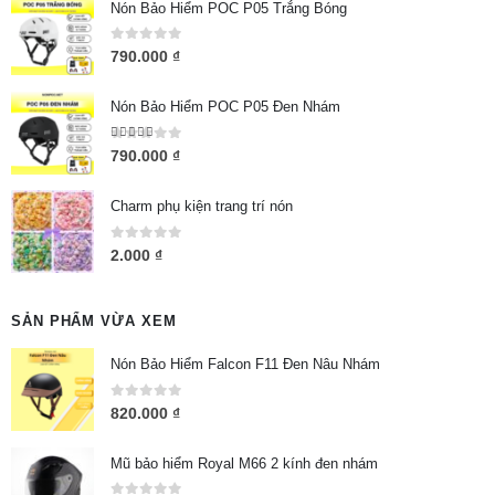
Nón Bảo Hiểm POC P05 Trắng Bóng
0
out of 5
790.000
₫
Nón Bảo Hiểm POC P05 Đen Nhám
5.00
out of 5
790.000
₫
Charm phụ kiện trang trí nón
0
out of 5
2.000
₫
SẢN PHẨM VỪA XEM
Nón Bảo Hiểm Falcon F11 Đen Nâu Nhám
0
out of 5
820.000
₫
Mũ bảo hiểm Royal M66 2 kính đen nhám