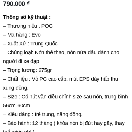
790.000
₫
Thông số kỹ thuật :
– Thương hiệu : POC
– Mã hàng : Evo
– Xuất Xứ : Trung Quốc
– Chủng loại: Nón thể thao, nón nửa đầu dành cho
người đi xe đạp
– Trọng lượng: 275gr
– Chất liệu : Vỏ PC cao cấp, mút EPS dày hấp thu
xung động.
– Size : Có nút vặn điều chỉnh size sau nón, trung bình
56cm-60cm.
– Kiểu dáng : trẻ trung, năng động.
– Bảo hành: 12 tháng ( khóa nón bị đứt hay gãy, thay
thế miễn phí )