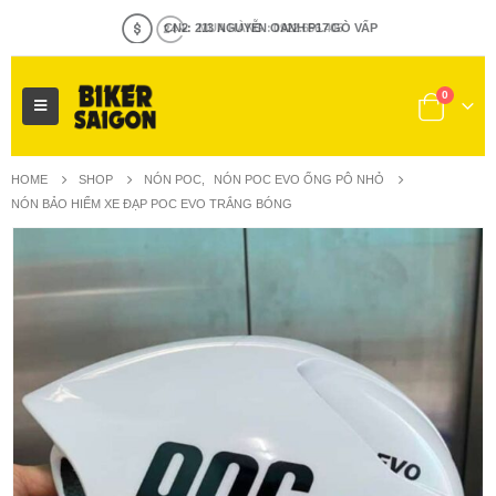
MUA HÀNG : 0922.656.405
0
HOME
SHOP
NÓN POC
,
NÓN POC EVO ỐNG PÔ NHỎ
NÓN BẢO HIỂM XE ĐẠP POC EVO TRẮNG BÓNG