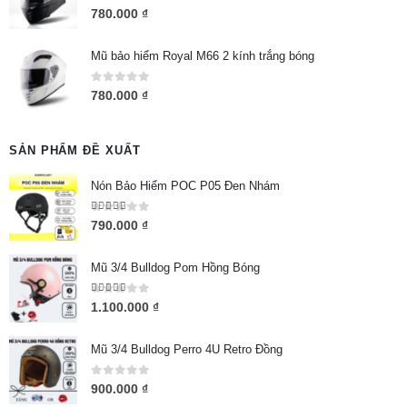
0
out of 5
780.000
₫
Mũ bảo hiểm Royal M66 2 kính trắng bóng
0
out of 5
780.000
₫
SẢN PHẨM ĐỀ XUẤT
Nón Bảo Hiểm POC P05 Đen Nhám
5.00
out of 5
790.000
₫
Mũ 3/4 Bulldog Pom Hồng Bóng
5.00
out of 5
1.100.000
₫
Mũ 3/4 Bulldog Perro 4U Retro Đồng
0
out of 5
900.000
₫