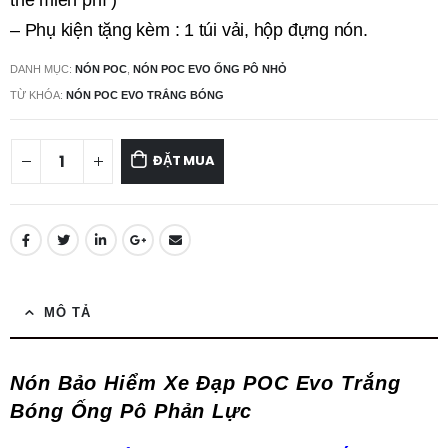
– Phụ kiện tặng kèm : 1 túi vải, hộp đựng nón.
DANH MỤC:
NÓN POC
,
NÓN POC EVO ỐNG PÔ NHỎ
TỪ KHÓA:
NÓN POC EVO TRẮNG BÓNG
ĐẶT MUA
MÔ TẢ
Nón Bảo Hiểm Xe Đạp POC Evo Trắng
Bóng Ống Pô Phản Lực