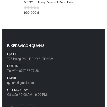
Mũ 3/4 Bulldog Perro 4U Retro Đồng
0
out of 5
900.000
₫
BIKERSAIGON QUẬN 8
ĐỊA CHỈ:
723 Hưng Phú, P.9, Q.8, TPHCM
HOTLINE:
Tư vấn: 0797.37.77.88
EMAIL:
qyhora@gmail.com
GIỜ MỞ CỬA:
Cả tuần / 9:00 AM - 9:00 PM