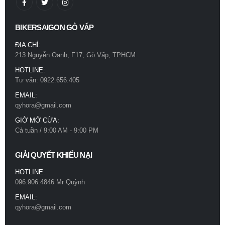
BIKERSAIGON GÒ VẤP
ĐỊA CHỈ:
213 Nguyễn Oanh, F17, Gò Vấp, TPHCM
HOTLINE:
Tư vấn: 0922.656.405
EMAIL:
qyhora@gmail.com
GIỜ MỞ CỬA:
Cả tuần / 9:00 AM - 9:00 PM
GIẢI QUYẾT KHIẾU NẠI
HOTLINE:
096.906.4846 Mr Quỳnh
EMAIL:
qyhora@gmail.com