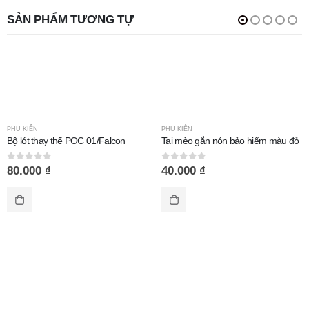
SẢN PHẨM TƯƠNG TỰ
PHỤ KIỆN
PHỤ KIỆN
Bộ lót thay thế POC 01/Falcon
Tai mèo gắn nón bảo hiểm màu đỏ
0
out of 5
0
out of 5
80.000
₫
40.000
₫