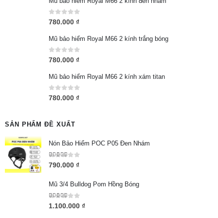
Mũ bảo hiểm Royal M66 2 kính đen nhám
0
out of 5
780.000
₫
Mũ bảo hiểm Royal M66 2 kính trắng bóng
0
out of 5
780.000
₫
Mũ bảo hiểm Royal M66 2 kính xám titan
0
out of 5
780.000
₫
SẢN PHẨM ĐỀ XUẤT
Nón Bảo Hiểm POC P05 Đen Nhám
5.00
out of 5
790.000
₫
Mũ 3/4 Bulldog Pom Hồng Bóng
5.00
out of 5
1.100.000
₫