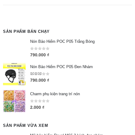
SẢN PHẨM BÁN CHẠY
Nón Bảo Hiểm POC P05 Trắng Bóng
0
out of 5
790.000
₫
Nón Bảo Hiểm POC P05 Đen Nhám
5.00
out of 5
790.000
₫
Charm phụ kiện trang trí nón
0
out of 5
2.000
₫
SẢN PHẨM VỪA XEM