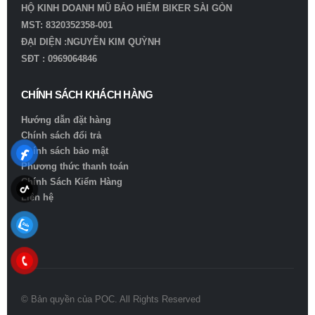
HỘ KINH DOANH MŨ BẢO HIỂM BIKER SÀI GÒN
MST: 8320352358-001
ĐẠI DIỆN :NGUYỄN KIM QUỲNH
SĐT : 0969064846
CHÍNH SÁCH KHÁCH HÀNG
Hướng dẫn đặt hàng
Chính sách đổi trả
Chính sách bảo mật
Phương thức thanh toán
Chính Sách Kiểm Hàng
Liên hệ
© Bản quyền của POC. All Rights Reserved