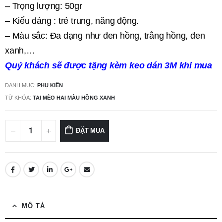
– Trọng lượng: 50gr
– Kiểu dáng : trẻ trung, năng động.
– Màu sắc: Đa dạng như đen hồng, trắng hồng, đen
xanh,…
Quý khách sẽ được tặng kèm keo dán 3M khi mua
DANH MỤC:
PHỤ KIỆN
TỪ KHÓA:
TAI MÈO HAI MÀU HỒNG XANH
ĐẶT MUA
MÔ TẢ