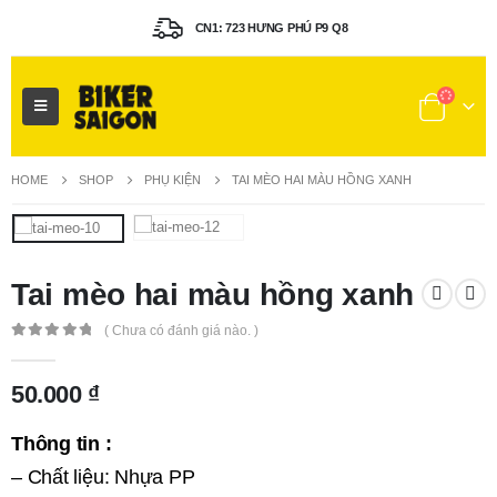
CN1: 723 HƯNG PHÚ P9 Q8
HOME
SHOP
PHỤ KIỆN
TAI MÈO HAI MÀU HỒNG XANH
Tai mèo hai màu hồng xanh
( Chưa có đánh giá nào. )
0
out of 5
50.000
₫
Thông tin :
– Chất liệu:
Nhựa PP