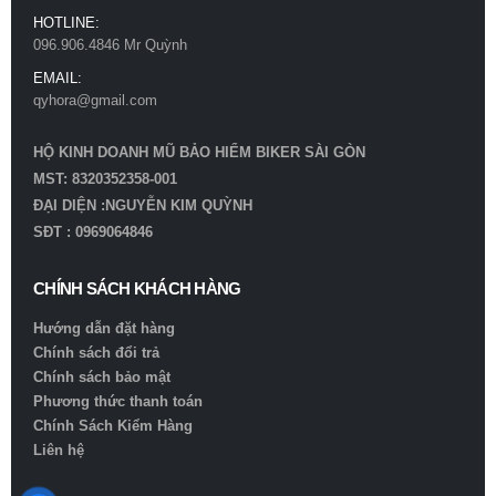
HOTLINE:
096.906.4846 Mr Quỳnh
EMAIL:
qyhora@gmail.com
HỘ KINH DOANH MŨ BẢO HIỂM BIKER SÀI GÒN
MST: 8320352358-001
ĐẠI DIỆN :NGUYỄN KIM QUỲNH
SĐT : 0969064846
CHÍNH SÁCH KHÁCH HÀNG
Hướng dẫn đặt hàng
Chính sách đổi trả
Chính sách bảo mật
Phương thức thanh toán
Chính Sách Kiểm Hàng
Liên hệ