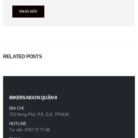
RELATED
POSTS
BIKERSAIGON QUẬN 8
ĐỊA CHỈ:
723 Hưng Phú, P.9, Q.8, TPHCM
HOTLINE:
Tư vấn: 0797.37.77.88