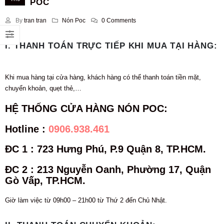
POC
By
tran tran
Nón Poc
0 Comments
I. THANH TOÁN TRỰC TIẾP KHI MUA TẠI HÀNG:
Khi mua hàng tại cửa hàng, khách hàng có thể thanh toán tiền mặt,
chuyển khoản, quẹt thẻ,…
HỆ THỐNG CỬA HÀNG NÓN POC:
Hotline
:
0906.938.461
ĐC 1 : 723 Hưng Phú, P.9 Quận 8, TP.HCM.
ĐC 2 : 213 Nguyễn Oanh, Phường 17, Quận
Gò Vấp, TP.HCM.
Giờ làm việc từ 09h00 – 21h00 từ Thứ 2 đến Chủ Nhật.