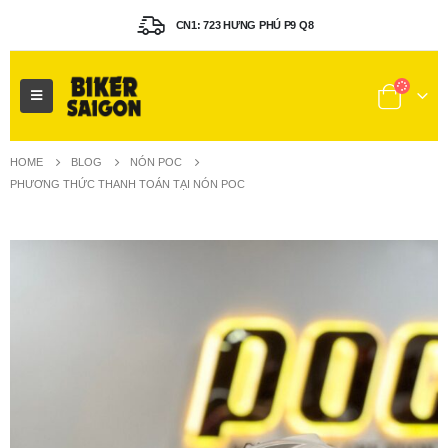
CN1: 723 HƯNG PHÚ P9 Q8
HOME
BLOG
NÓN POC
PHƯƠNG THỨC THANH TOÁN TẠI NÓN POC