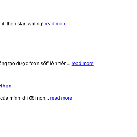
t, then start writing!
read more
g tạo được “cơn sốt” lớn trên...
read more
 Nhọn
o của mình khi đội nón...
read more