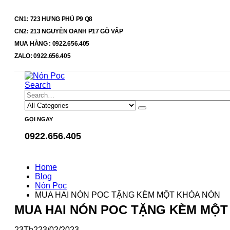
CN1: 723 HƯNG PHÚ P9 Q8
CN2: 213 NGUYỄN OANH P17 GÒ VẤP
MUA HÀNG : 0922.656.405
ZALO: 0922.656.405
Search
GỌI NGAY
0922.656.405
Home
Blog
Nón Poc
MUA HAI NÓN POC TẶNG KÈM MỘT KHÓA NÓN
MUA HAI NÓN POC TẶNG KÈM MỘT
23
Th2
23/02/2023