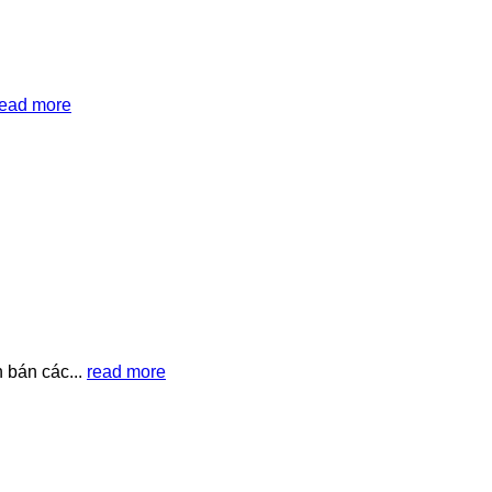
read more
bán các...
read more