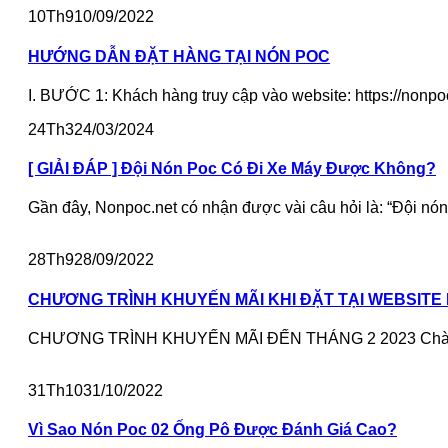
10
Th9
10/09/2022
HƯỚNG DẪN ĐẶT HÀNG TẠI NÓN POC
I. BƯỚC 1: Khách hàng truy cập vào website: https://nonp
24
Th3
24/03/2024
[ GIẢI ĐÁP ] Đội Nón Poc Có Đi Xe Máy Được Không?
Gần đây, Nonpoc.net có nhận được vài câu hỏi là: “Đội nón
28
Th9
28/09/2022
CHƯƠNG TRÌNH KHUYẾN MÃI KHI ĐẶT TẠI WEBSITE
CHƯƠNG TRÌNH KHUYẾN MÃI ĐẾN THÁNG 2 2023 Chào mừng
31
Th10
31/10/2022
Vì Sao Nón Poc 02 Ống Pô Được Đánh Giá Cao?