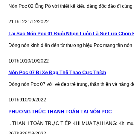
Nón Poc 02 Ống Pô với thiết kế kiểu dáng độc đáo đi cùng l
21
Th12
21/12/2022
Tại Sao Nón Poc 01 Đuôi Nhọn Luôn Là Sự Lựa Chọn
Dòng nón kinh điển đến từ thương hiệu Poc mang tên nón Po
10
Th10
10/10/2022
Nón Poc 07 Đi Xe Đạp Thể Thao Cực Thích
Dòng nón Poc 07 với vẻ đẹp trẻ trung, thân thiện và năng 
10
Th9
10/09/2022
PHƯƠNG THỨC THANH TOÁN TẠI NÓN POC
I. THANH TOÁN TRỰC TIẾP KHI MUA TẠI HÀNG: Khi mua hà
26
Th8
26/08/2022