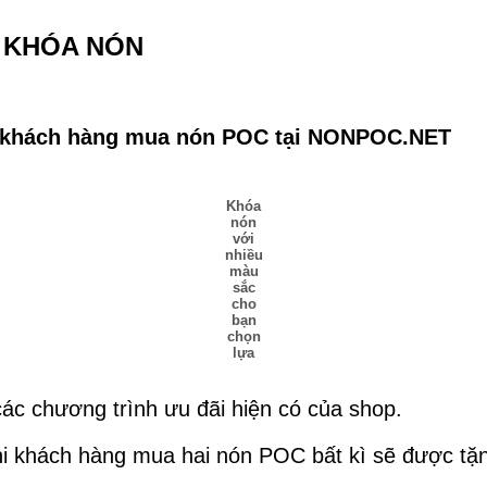
 KHÓA NÓN
g khách hàng mua nón POC tại NONPOC.NET
Khóa
nón
với
nhiều
màu
sắc
cho
bạn
chọn
lựa
ác chương trình ưu đãi hiện có của shop.
hi khách hàng mua hai nón POC bất kì sẽ được tặ