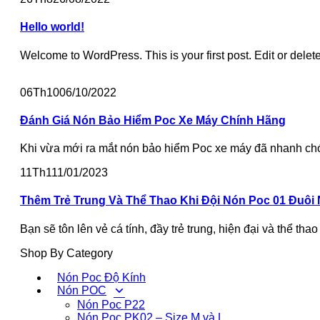
Hello world!
Welcome to WordPress. This is your first post. Edit or delete i
06
Th10
06/10/2022
Đánh Giá Nón Bảo Hiểm Poc Xe Máy Chính Hãng
Khi vừa mới ra mắt nón bảo hiểm Poc xe máy đã nhanh chón
11
Th1
11/01/2023
Thêm Trẻ Trung Và Thể Thao Khi Đội Nón Poc 01 Đuôi
Bạn sẽ tôn lên vẻ cá tính, đầy trẻ trung, hiện đại và thể tha
Shop By Category
Nón Poc Độ Kính
Nón POC
Nón Poc P22
Nón Poc PK02 – Size M và L