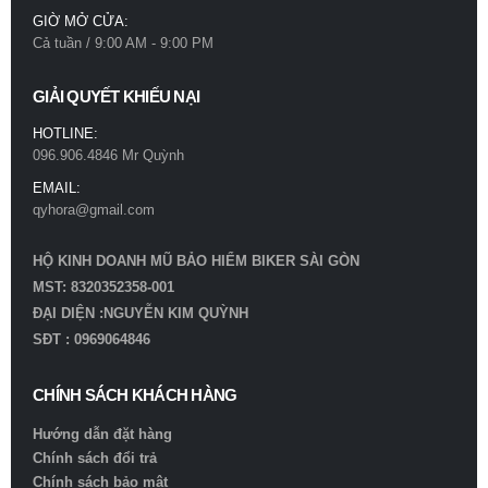
GIỜ MỞ CỬA:
Cả tuần / 9:00 AM - 9:00 PM
GIẢI QUYẾT KHIẾU NẠI
HOTLINE:
096.906.4846 Mr Quỳnh
EMAIL:
qyhora@gmail.com
HỘ KINH DOANH MŨ BẢO HIỂM BIKER SÀI GÒN
MST: 8320352358-001
ĐẠI DIỆN :NGUYỄN KIM QUỲNH
SĐT : 0969064846
CHÍNH SÁCH KHÁCH HÀNG
Hướng dẫn đặt hàng
Chính sách đổi trả
Chính sách bảo mật