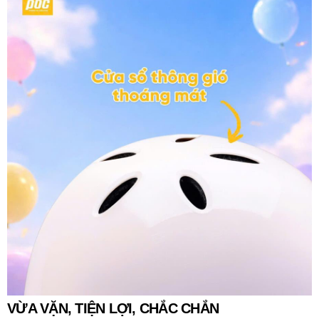
VỪA VẶN, TIỆN LỢI, CHẮC CHẮN