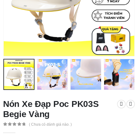
Nón Xe Đạp Poc PK03S
Begie Vàng
( Chưa có đánh giá nào. )
0
out of 5