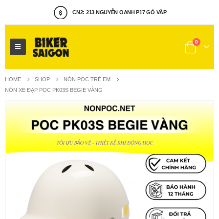
CN2: 213 NGUYỄN OANH P17 GÒ VẤP
MUA HÀNG : 0922.656.405
0
HOME
SHOP
NÓN POC TRẺ EM
NÓN XE ĐẠP POC PK03S BEGIE VÀNG