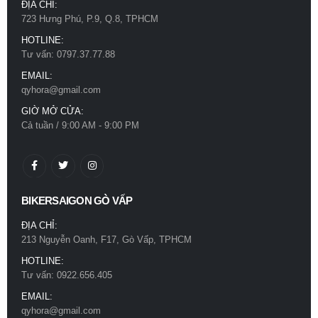
ĐỊA CHỈ:
723 Hưng Phú, P.9, Q.8, TPHCM
HOTLINE:
Tư vấn: 0797.37.77.88
EMAIL:
qyhora@gmail.com
GIỜ MỞ CỬA:
Cả tuần / 9:00 AM - 9:00 PM
BIKERSAIGON GÒ VẤP
ĐỊA CHỈ:
213 Nguyễn Oanh, F17, Gò Vấp, TPHCM
HOTLINE:
Tư vấn: 0922.656.405
EMAIL:
qyhora@gmail.com