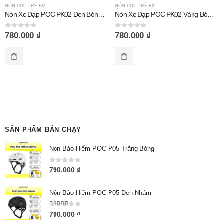
NÓN POC TRẺ EM
NÓN POC TRẺ EM
Nón Xe Đạp POC PK02 Đen Bóng Size Trẻ Em
Nón Xe Đạp POC PK02 Vàng Bóng Size Trẻ Em
0
out of 5
0
out of 5
780.000
₫
780.000
₫
SẢN PHẨM BÁN CHẠY
Nón Bảo Hiểm POC P05 Trắng Bóng
0
out of 5
790.000
₫
Nón Bảo Hiểm POC P05 Đen Nhám
5.00
out of 5
790.000
₫