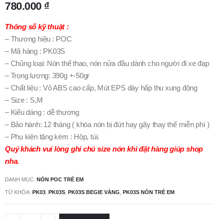
780.000
₫
Thông số kỹ thuật :
– Thương hiệu : POC
– Mã hàng : PK03S
– Chủng loại: Nón thể thao, nón nửa đầu dành cho người đi xe đạp
– Trọng lượng: 390g +-50gr
– Chất liệu : Vỏ ABS cao cấp, Mút EPS dày hấp thu xung động
– Size : S,M
– Kiểu dáng : dễ thương
– Bảo hành: 12 tháng ( khóa nón bị đứt hay gãy thay thế miễn phí )
– Phụ kiện tặng kèm : Hộp, túi.
Quý khách vui lòng ghi chú size nón khi đặt hàng giúp shop
nha.
DANH MỤC:
NÓN POC TRẺ EM
TỪ KHÓA:
PK03
,
PK03S
,
PK03S BEGIE VÀNG
,
PK03S NÓN TRẺ EM