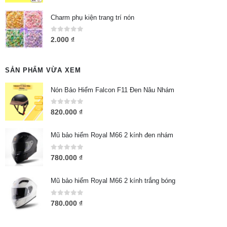
Charm phụ kiện trang trí nón
0
out of 5
2.000
₫
SẢN PHẨM VỪA XEM
Nón Bảo Hiểm Falcon F11 Đen Nâu Nhám
0
out of 5
820.000
₫
Mũ bảo hiểm Royal M66 2 kính đen nhám
0
out of 5
780.000
₫
Mũ bảo hiểm Royal M66 2 kính trắng bóng
0
out of 5
780.000
₫