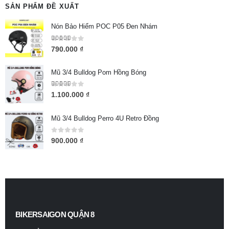
SẢN PHẨM ĐỀ XUẤT
Nón Bảo Hiểm POC P05 Đen Nhám
5.00
out of 5
790.000
₫
Mũ 3/4 Bulldog Pom Hồng Bóng
5.00
out of 5
1.100.000
₫
Mũ 3/4 Bulldog Perro 4U Retro Đồng
0
out of 5
900.000
₫
BIKERSAIGON QUẬN 8