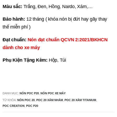
Màu sắc:
Trắng, Đen, Hồng, Nardo, Xám,…
Bảo hành:
12 tháng ( khóa nón bị đứt hay gãy thay
thế miễn phí )
Đạt chuẩn:
Nón đạt chuẩn QCVN 2:2021/BKHCN
dành cho xe máy
Phụ Kiện Tặng Kèm:
Hộp, Túi
DANH MỤC:
NÓN POC P20
,
NÓN POC XE MÁY
TỪ KHÓA:
NÓN POC 20
,
POC 20 XÁM NHÁM
,
POC 20 XÁM TITANIUM
,
POC CREATION
,
POC P20