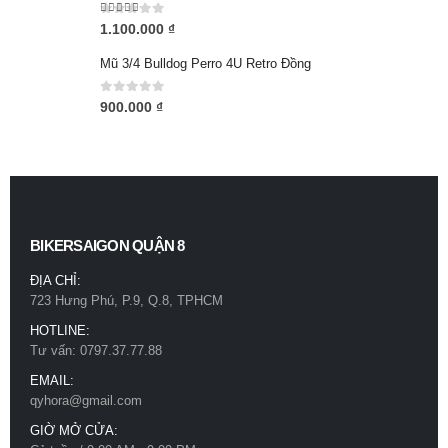
5.00
out of 5
1.100.000
₫
Mũ 3/4 Bulldog Perro 4U Retro Đồng
0
out of 5
900.000
₫
BIKERSAIGON QUẬN 8
ĐỊA CHỈ:
723 Hưng Phú, P.9, Q.8, TPHCM
HOTLINE:
Tư vấn: 0797.37.77.88
EMAIL:
qyhora@gmail.com
GIỜ MỞ CỬA: