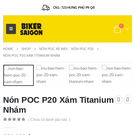
CN1: 723 HƯNG PHÚ P9 Q8
HOME
SHOP
NÓN POC XE MÁY
,
NÓN POC P20
NÓN POC P20 XÁM TITANIUM NHÁM
Nón POC P20 Xám Titanium
Nhám
( Chưa có đánh giá nào. )
0
out of 5