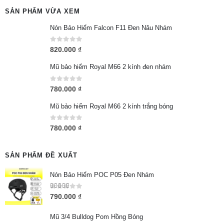
SẢN PHẨM VỪA XEM
Nón Bảo Hiểm Falcon F11 Đen Nâu Nhám
0
out of 5
820.000
₫
Mũ bảo hiểm Royal M66 2 kính đen nhám
0
out of 5
780.000
₫
Mũ bảo hiểm Royal M66 2 kính trắng bóng
0
out of 5
780.000
₫
SẢN PHẨM ĐỀ XUẤT
Nón Bảo Hiểm POC P05 Đen Nhám
5.00
out of 5
790.000
₫
Mũ 3/4 Bulldog Pom Hồng Bóng