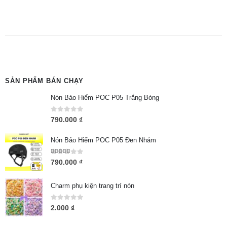
SẢN PHẨM BÁN CHẠY
Nón Bảo Hiểm POC P05 Trắng Bóng
0
out of 5
790.000
₫
Nón Bảo Hiểm POC P05 Đen Nhám
5.00
out of 5
790.000
₫
Charm phụ kiện trang trí nón
0
out of 5
2.000
₫