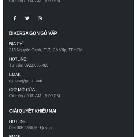
Cả tuần / 9:00 AM - 9:00 PM
BIKERSAIGON GÒ VẤP
ĐỊA CHỈ:
213 Nguyễn Oanh, F17, Gò Vấp, TPHCM
HOTLINE:
Tư vấn: 0922.656.405
EMAIL:
qyhora@gmail.com
GIỜ MỞ CỬA:
Cả tuần / 9:00 AM - 9:00 PM
GIẢI QUYẾT KHIẾU NẠI
HOTLINE:
096.906.4846 Mr Quỳnh
EMAIL: