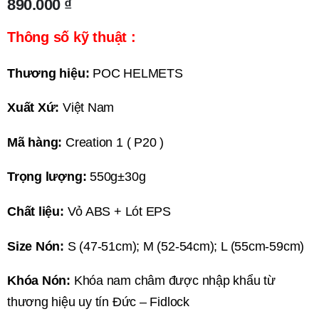
890.000
₫
Thông số kỹ thuật :
Thương hiệu:
POC HELMETS
Xuất Xứ:
Việt Nam
Mã hàng:
Creation 1 ( P20 )
Trọng lượng:
550g±30g
Chất liệu:
Vỏ ABS + Lót EPS
Size Nón:
S (47-51cm); M (52-54cm); L (55cm-59cm)
Khóa Nón:
Khóa nam châm được nhập khẩu từ
thương hiệu uy tín Đức – Fidlock