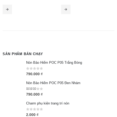
SẢN PHẨM BÁN CHẠY
Nón Bảo Hiểm POC P05 Trắng Bóng
0
out of 5
790.000
₫
Nón Bảo Hiểm POC P05 Đen Nhám
5.00
out of 5
790.000
₫
Charm phụ kiện trang trí nón
0
out of 5
2.000
₫