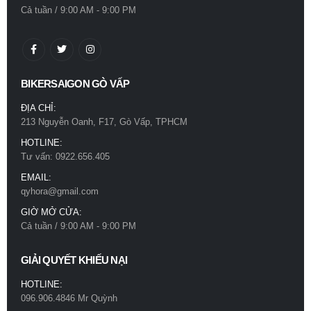
Cả tuần / 9:00 AM - 9:00 PM
BIKERSAIGON GÒ VẤP
ĐỊA CHỈ:
213 Nguyễn Oanh, F17, Gò Vấp, TPHCM
HOTLINE:
Tư vấn: 0922.656.405
EMAIL:
qyhora@gmail.com
GIỜ MỞ CỬA:
Cả tuần / 9:00 AM - 9:00 PM
GIẢI QUYẾT KHIẾU NẠI
HOTLINE:
096.906.4846 Mr Quỳnh