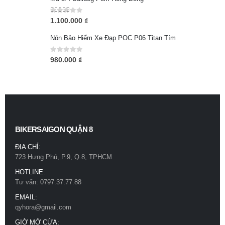
5.00
out of 5
1.100.000
₫
Nón Bảo Hiểm Xe Đạp POC P06 Titan Tím
0
out of 5
980.000
₫
BIKERSAIGON QUẬN 8
ĐỊA CHỈ:
723 Hưng Phú, P.9, Q.8, TPHCM
HOTLINE:
Tư vấn: 0797.37.77.88
EMAIL:
qyhora@gmail.com
GIỜ MỞ CỬA: