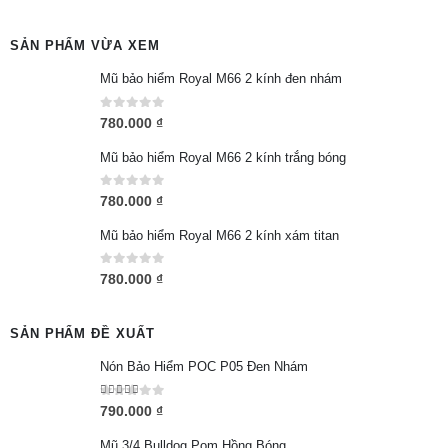
SẢN PHẨM VỪA XEM
Mũ bảo hiểm Royal M66 2 kính đen nhám
0
out of 5
780.000
₫
Mũ bảo hiểm Royal M66 2 kính trắng bóng
0
out of 5
780.000
₫
Mũ bảo hiểm Royal M66 2 kính xám titan
0
out of 5
780.000
₫
SẢN PHẨM ĐỀ XUẤT
Nón Bảo Hiểm POC P05 Đen Nhám
5.00
out of 5
790.000
₫
Mũ 3/4 Bulldog Pom Hồng Bóng