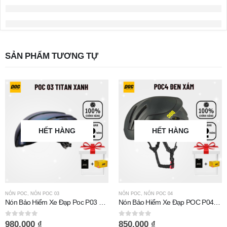
SẢN PHẨM TƯƠNG TỰ
HẾT HÀNG
HẾT HÀNG
NÓN POC
,
NÓN POC 03
NÓN POC
,
NÓN POC 04
Nón Bảo Hiểm Xe Đạp Poc P03 Titan Xanh
Nón Bảo Hiểm Xe Đạp POC P04 Đen Nhám
0
out of 5
0
out of 5
980.000
₫
850.000
₫