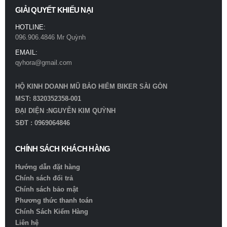
GIẢI QUYẾT KHIẾU NẠI
HOTLINE:
096.906.4846 Mr Quỳnh
EMAIL:
qyhora@gmail.com
HỘ KINH DOANH MŨ BẢO HIỂM BIKER SÀI GÒN
MST: 8320352358-001
ĐẠI DIỆN :NGUYỄN KIM QUỲNH
SĐT : 0969064846
CHÍNH SÁCH KHÁCH HÀNG
Hướng dẫn đặt hàng
Chính sách đổi trả
Chính sách bảo mật
Phương thức thanh toán
Chính Sách Kiểm Hàng
Liên hệ