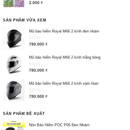
0
out of 5
2.000
₫
SẢN PHẨM VỪA XEM
Mũ bảo hiểm Royal M66 2 kính đen nhám
0
out of 5
780.000
₫
Mũ bảo hiểm Royal M66 2 kính trắng bóng
0
out of 5
780.000
₫
Mũ bảo hiểm Royal M66 2 kính xám titan
0
out of 5
780.000
₫
SẢN PHẨM ĐỀ XUẤT
Nón Bảo Hiểm POC P05 Đen Nhám