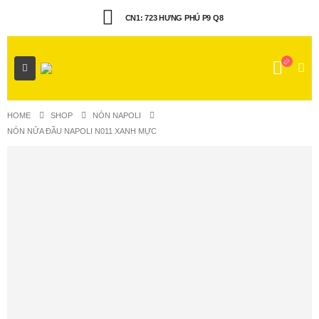
CN1: 723 HƯNG PHÚ P9 Q8
HOME
SHOP
NÓN NAPOLI
NÓN NỬA ĐẦU NAPOLI N011 XANH MỰC