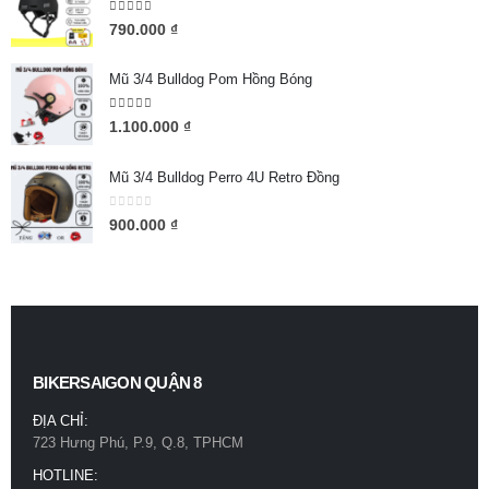
5.00
out of 5
790.000
₫
Mũ 3/4 Bulldog Pom Hồng Bóng
5.00
out of 5
1.100.000
₫
Mũ 3/4 Bulldog Perro 4U Retro Đồng
0
out of 5
900.000
₫
BIKERSAIGON QUẬN 8
ĐỊA CHỈ:
723 Hưng Phú, P.9, Q.8, TPHCM
HOTLINE: