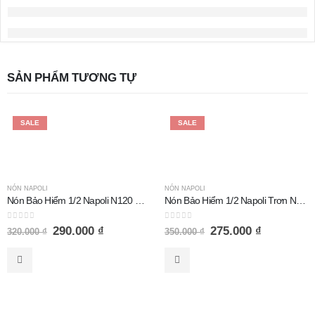
SẢN PHẨM TƯƠNG TỰ
SALE
SALE
NÓN NAPOLI
NÓN NAPOLI
Nón Bảo Hiểm 1/2 Napoli N120 Đệm Da Đen Nhám
Nón Bảo Hiểm 1/2 Napoli Trơn Nhật Không Đệm Da Nardo Bóng
0
out of 5
0
out of 5
290.000
₫
275.000
₫
320.000
₫
350.000
₫