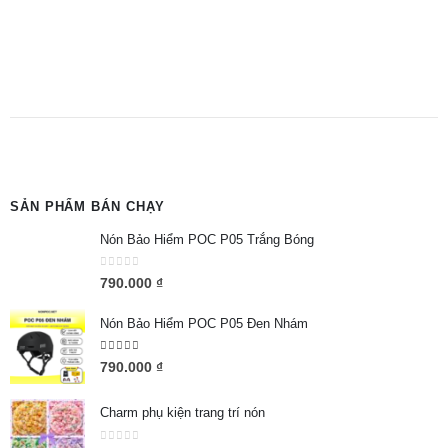
SẢN PHẨM BÁN CHẠY
Nón Bảo Hiểm POC P05 Trắng Bóng
0
out of 5
790.000
₫
Nón Bảo Hiểm POC P05 Đen Nhám
5.00
out of 5
790.000
₫
Charm phụ kiện trang trí nón