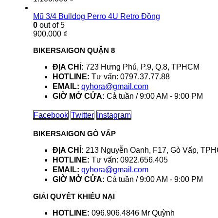
Mũ 3/4 Bulldog Perro 4U Retro Đồng
0
out of 5
900.000
₫
BIKERSAIGON QUẬN 8
ĐỊA CHỈ:
723 Hưng Phú, P.9, Q.8, TPHCM
HOTLINE:
Tư vấn: 0797.37.77.88
EMAIL:
qyhora@gmail.com
GIỜ MỞ CỬA:
Cả tuần / 9:00 AM - 9:00 PM
Facebook
Twitter
Instagram
BIKERSAIGON GÒ VẤP
ĐỊA CHỈ:
213 Nguyễn Oanh, F17, Gò Vấp, TP
HOTLINE:
Tư vấn: 0922.656.405
EMAIL:
qyhora@gmail.com
GIỜ MỞ CỬA:
Cả tuần / 9:00 AM - 9:00 PM
GIẢI QUYẾT KHIẾU NẠI
HOTLINE:
096.906.4846 Mr Quỳnh