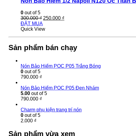
Nón Bảo Hiểm 1/2 Napoli N120 Ốc Titan
0
out of 5
300.000
₫
250.000
₫
ĐẶT MUA
Quick View
Sản phẩm bán chạy
Nón Bảo Hiểm POC P05 Trắng Bóng
0
out of 5
790.000
₫
Nón Bảo Hiểm POC P05 Đen Nhám
5.00
out of 5
790.000
₫
Charm phụ kiện trang trí nón
0
out of 5
2.000
₫
Sản phẩm vừa xem