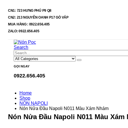
CN1: 723 HƯNG PHÚ P9 Q8
CN2: 213 NGUYỄN OANH P17 GÒ VẤP
MUA HÀNG : 0922.656.405
ZALO: 0922.656.405
Search
GỌI NGAY
0922.656.405
Home
Shop
NÓN NAPOLI
Nón Nửa Đầu Napoli N011 Màu Xám Nhám
Nón Nửa Đầu Napoli N011 Màu Xám