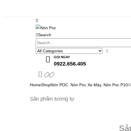
Search
GỌI NGAY
0922.656.405
Home
Shop
Nón POC
,
Nón Poc Xe Máy
,
Nón Poc P10
N
Sản phẩm tương tự
Sả