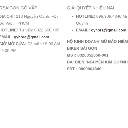
ERSAIGON GÒ VẤP
GIẢI QUYẾT KHIẾU NẠI
ĐỊA CHỈ:
213 Nguyễn Oanh, F17,
HOTLINE:
096.906.4846 Mr
Gò Vấp, TPHCM
Quỳnh
HOTLINE:
Tư vấn: 0922.656.405
EMAIL:
qyhora@gmail.com
EMAIL:
qyhora@gmail.com
HỘ KINH DOANH MŨ BẢO HIỂM
GIỜ MỞ CỬA:
Cả tuần / 9:00 AM
BIKER SÀI GÒN
- 9:00 PM
MST: 8320352358-001
ĐẠI DIỆN :NGUYỄN KIM QUỲNH
SĐT : 0969064846