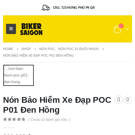
CN1: 723 HƯNG PHÚ P9 Q8
HOME
SHOP
NÓN POC
,
NÓN POC 01 ĐUÔI NHỌN
NÓN BẢO HIỂM XE ĐẠP POC P01 ĐEN HỒNG
Nón Bảo Hiểm Xe Đạp POC
P01 Đen Hồng
( Chưa có đánh giá nào. )
0
out of 5