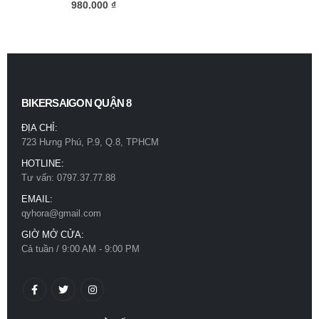
0
out of 5
980.000
₫
BIKERSAIGON QUẬN 8
ĐỊA CHỈ:
723 Hưng Phú, P.9, Q.8, TPHCM
HOTLINE:
Tư vấn: 0797.37.77.88
EMAIL:
qyhora@gmail.com
GIỜ MỞ CỬA:
Cả tuần / 9:00 AM - 9:00 PM