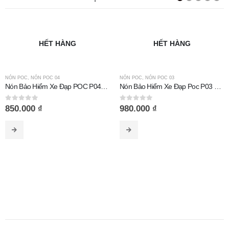
HẾT HÀNG
HẾT HÀNG
NÓN POC
,
NÓN POC 04
NÓN POC
,
NÓN POC 03
Nón Bảo Hiểm Xe Đạp POC P04 Đen Nhám
Nón Bảo Hiểm Xe Đạp Poc P03 Titan Xanh
0
out of 5
0
out of 5
850.000
₫
980.000
₫