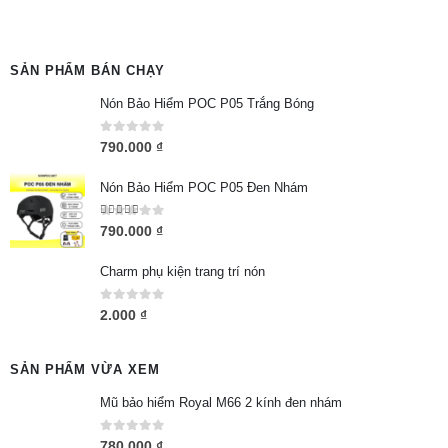
SẢN PHẨM BÁN CHẠY
Nón Bảo Hiểm POC P05 Trắng Bóng
0
out of 5
790.000
₫
Nón Bảo Hiểm POC P05 Đen Nhám
5.00
out of 5
790.000
₫
Charm phụ kiện trang trí nón
0
out of 5
2.000
₫
SẢN PHẨM VỪA XEM
Mũ bảo hiểm Royal M66 2 kính đen nhám
0
out of 5
780.000
₫