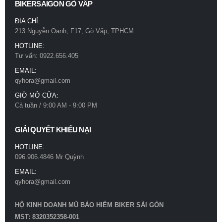
BIKERSAIGON GÒ VẤP
ĐỊA CHỈ:
213 Nguyễn Oanh, F17, Gò Vấp, TPHCM
HOTLINE:
Tư vấn: 0922.656.405
EMAIL:
qyhora@gmail.com
GIỜ MỞ CỬA:
Cả tuần / 9:00 AM - 9:00 PM
GIẢI QUYẾT KHIẾU NẠI
HOTLINE:
096.906.4846 Mr Quỳnh
EMAIL:
qyhora@gmail.com
HỘ KINH DOANH MŨ BẢO HIỂM BIKER SÀI GÒN
MST: 8320352358-001