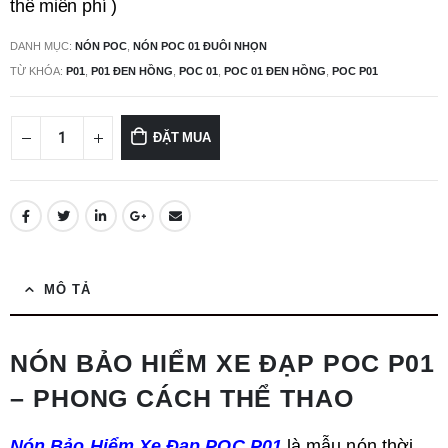
thế miễn phí )
DANH MỤC:
NÓN POC
,
NÓN POC 01 ĐUÔI NHỌN
TỪ KHÓA:
P01
,
P01 ĐEN HỒNG
,
POC 01
,
POC 01 ĐEN HỒNG
,
POC P01
ĐẶT MUA
MÔ TẢ
NÓN BẢO HIỂM XE ĐẠP POC P01
– PHONG CÁCH THỂ THAO
Nón Bảo Hiểm Xe Đạp POC P01
là mẫu nón thời