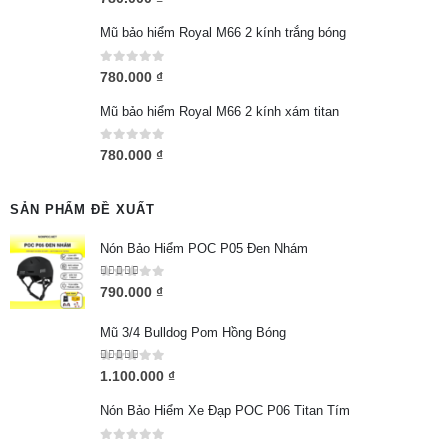
Mũ bảo hiểm Royal M66 2 kính trắng bóng
0
out of 5
780.000
₫
Mũ bảo hiểm Royal M66 2 kính xám titan
0
out of 5
780.000
₫
SẢN PHẨM ĐỀ XUẤT
Nón Bảo Hiểm POC P05 Đen Nhám
5.00
out of 5
790.000
₫
Mũ 3/4 Bulldog Pom Hồng Bóng
5.00
out of 5
1.100.000
₫
Nón Bảo Hiểm Xe Đạp POC P06 Titan Tím