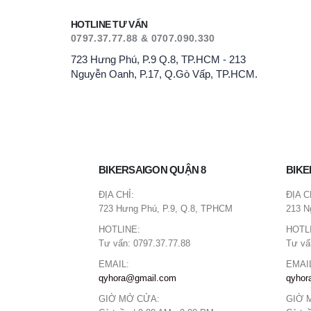
HOTLINE TƯ VẤN
0797.37.77.88 & 0707.090.330
723 Hưng Phú, P.9 Q.8, TP.HCM - 213
Nguyễn Oanh, P.17, Q.Gò Vấp, TP.HCM.
BIKERSAIGON QUẬN 8
BIKE
ĐỊA CHỈ:
ĐỊA C
723 Hưng Phú, P.9, Q.8, TPHCM
213 N
HOTLINE:
HOTL
Tư vấn: 0797.37.77.88
Tư vấ
EMAIL:
EMAI
qyhora@gmail.com
qyhor
GIỜ MỞ CỬA:
GIỜ 