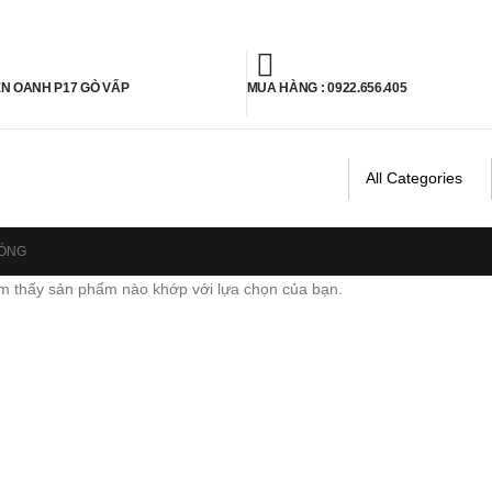
ỄN OANH P17 GÒ VẤP
MUA HÀNG : 0922.656.405
BÓNG
m thấy sản phẩm nào khớp với lựa chọn của bạn.