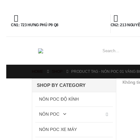
CN1: 723 HƯNG PHÚ P9 Q8
CN2: 213 NGUY
HOME
SHOP
PRODUCT TAG -
NÓN POC 01 VÀNG 
Không tì
SHOP BY CATEGORY
NÓN POC ĐỘ KÍNH
NÓN POC
NÓN POC XE MÁY