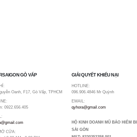
RSAIGON GÒ VẤP
GIẢI QUYẾT KHIẾU NẠI
HỈ:
HOTLINE:
guyễn Oanh, F17, Gò Vấp, TPHCM
096.906.4846 Mr Quỳnh
INE:
EMAIL:
n: 0922.656.405
qyhora@gmail.com
L:
HỘ KINH DOANH MŨ BẢO HIỂM B
a@gmail.com
SÀI GÒN
MỞ CỬA: