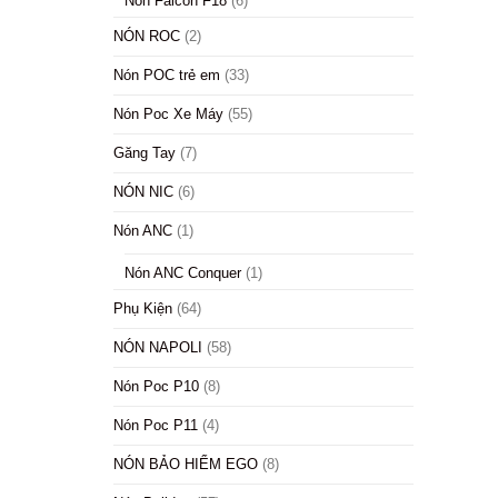
Nón Falcon F18
(6)
NÓN ROC
(2)
Nón POC trẻ em
(33)
Nón Poc Xe Máy
(55)
Găng Tay
(7)
NÓN NIC
(6)
Nón ANC
(1)
Nón ANC Conquer
(1)
Phụ Kiện
(64)
NÓN NAPOLI
(58)
Nón Poc P10
(8)
Nón Poc P11
(4)
NÓN BẢO HIỂM EGO
(8)