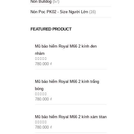
Nón Bulldog
(57)
Nón Poc PK02 - Size Người Lớn
(16)
FEATURED PRODUCT
Mũ bảo hiểm Royal M66 2 kính đen
Mũ bảo hiểm Ro
nhám
nhám
780.000
₫
780.000
₫
0
out of 5
0
out of 5
Mũ bảo hiểm Royal M66 2 kính trắng
Mũ bảo hiểm Ro
bóng
bóng
780.000
₫
780.000
₫
0
out of 5
0
out of 5
Mũ bảo hiểm Royal M66 2 kính xám titan
Mũ bảo hiểm Ro
780.000
₫
780.000
₫
0
out of 5
0
out of 5