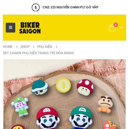
CN2: 213 NGUYỄN OANH P17 GÒ VẤP
MUA HÀNG : 0922.656.405
0
HOME
SHOP
PHỤ KIỆN
SET CHARM PHỤ KIỆN TRANG TRÍ NÓN MARIO