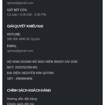
qyhora@gmail.com
GIỜ MỞ CỬA:
Cả tuần / 9:00 AM - 9:00 PM
GIẢI QUYẾT KHIẾU NẠI
HOTLINE:
096.906.4846 Mr Quỳnh
EMAIL:
qyhora@gmail.com
HỘ KINH DOANH MŨ BẢO HIỂM BIKER SÀI GÒN
MST: 8320352358-001
ĐẠI DIỆN :NGUYỄN KIM QUỲNH
SĐT : 0969064846
CHÍNH SÁCH KHÁCH HÀNG
Hướng dẫn đặt hàng
Chính sách đổi trả