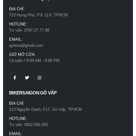
ĐỊA CHỈ:
723 Hưng Phú, P.9, Q.8, TPHCM
HOTLINE:
Tư vấn: 0797.37.77.88
EMAIL:
qyhora@gmail.com
GIỜ MỞ CỬA:
Cả tuần / 9:00 AM - 9:00 PM
BIKERSAIGON GÒ VẤP
ĐỊA CHỈ:
213 Nguyễn Oanh, F17, Gò Vấp, TPHCM
HOTLINE:
Tư vấn: 0922.656.405
EMAIL: