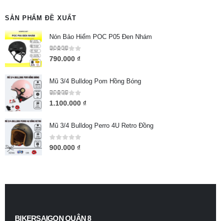
SẢN PHẨM ĐỀ XUẤT
Nón Bảo Hiểm POC P05 Đen Nhám
5.00
out of 5
790.000
₫
Mũ 3/4 Bulldog Pom Hồng Bóng
5.00
out of 5
1.100.000
₫
Mũ 3/4 Bulldog Perro 4U Retro Đồng
0
out of 5
900.000
₫
BIKERSAIGON QUẬN 8