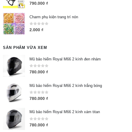
5.00
out of 5
790.000
₫
Charm phụ kiện trang trí nón
0
out of 5
2.000
₫
SẢN PHẨM VỪA XEM
Mũ bảo hiểm Royal M66 2 kính đen nhám
0
out of 5
780.000
₫
Mũ bảo hiểm Royal M66 2 kính trắng bóng
0
out of 5
780.000
₫
Mũ bảo hiểm Royal M66 2 kính xám titan
0
out of 5
780.000
₫