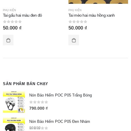
PHỤ KIỆN
PHỤ KIỆN
Tai gấu hai màu đen đỏ
Tai mèo hai màu hồng xanh
0
out of 5
0
out of 5
50.000
₫
50.000
₫
SẢN PHẨM BÁN CHẠY
Nón Bảo Hiểm POC P05 Trắng Bóng
0
out of 5
790.000
₫
Nón Bảo Hiểm POC P05 Đen Nhám