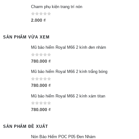
Charm phụ kiện trang trí nón
0
out of 5
2.000
₫
SẢN PHẨM VỪA XEM
Mũ bảo hiểm Royal M66 2 kính đen nhám
0
out of 5
780.000
₫
Mũ bảo hiểm Royal M66 2 kính trắng bóng
0
out of 5
780.000
₫
Mũ bảo hiểm Royal M66 2 kính xám titan
0
out of 5
780.000
₫
SẢN PHẨM ĐỀ XUẤT
Nón Bảo Hiểm POC P05 Đen Nhám