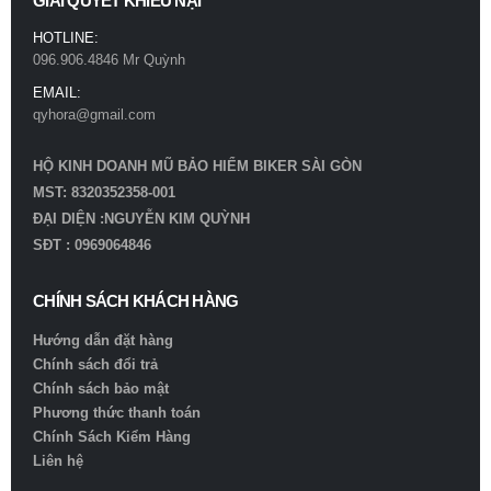
GIẢI QUYẾT KHIẾU NẠI
HOTLINE:
096.906.4846 Mr Quỳnh
EMAIL:
qyhora@gmail.com
HỘ KINH DOANH MŨ BẢO HIỂM BIKER SÀI GÒN
MST: 8320352358-001
ĐẠI DIỆN :NGUYỄN KIM QUỲNH
SĐT : 0969064846
CHÍNH SÁCH KHÁCH HÀNG
Hướng dẫn đặt hàng
Chính sách đổi trả
Chính sách bảo mật
Phương thức thanh toán
Chính Sách Kiểm Hàng
Liên hệ