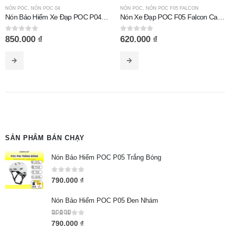
NÓN POC
,
NÓN POC 04
NÓN POC
,
NÓN POC F05 FALCON
Nón Bảo Hiểm Xe Đạp POC P04 Titan Trắng
Nón Xe Đạp POC F05 Falcon Carbon Bóng
0
out of 5
0
out of 5
850.000
₫
620.000
₫
SẢN PHẨM BÁN CHẠY
Nón Bảo Hiểm POC P05 Trắng Bóng
0
out of 5
790.000
₫
Nón Bảo Hiểm POC P05 Đen Nhám
5.00
out of 5
790.000
₫