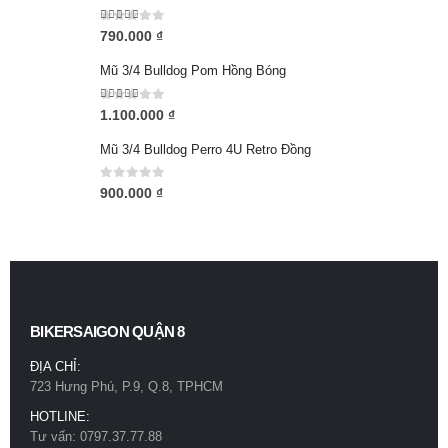
5.00
out of 5
790.000
₫
Mũ 3/4 Bulldog Pom Hồng Bóng
5.00
out of 5
1.100.000
₫
Mũ 3/4 Bulldog Perro 4U Retro Đồng
0
out of 5
900.000
₫
BIKERSAIGON QUẬN 8
ĐỊA CHỈ:
723 Hưng Phú, P.9, Q.8, TPHCM
HOTLINE:
Tư vấn: 0797.37.77.88