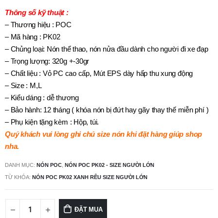
Thông số kỹ thuật :
– Thương hiệu : POC
– Mã hàng : PK02
– Chủng loại: Nón thể thao, nón nửa đầu dành cho người đi xe đạp
– Trọng lượng: 320g +-30gr
– Chất liệu : Vỏ PC cao cấp, Mút EPS dày hấp thu xung động
– Size : M,L
– Kiểu dáng : dễ thương
– Bảo hành: 12 tháng ( khóa nón bị đứt hay gãy thay thế miễn phí )
– Phụ kiện tặng kèm : Hộp, túi.
Quý khách vui lòng ghi chú size nón khi đặt hàng giúp shop
nha.
DANH MỤC:
NÓN POC
,
NÓN POC PK02 - SIZE NGƯỜI LỚN
TỪ KHÓA:
NÓN POC PK02 XANH RÊU SIZE NGƯỜI LỚN
ĐẶT MUA