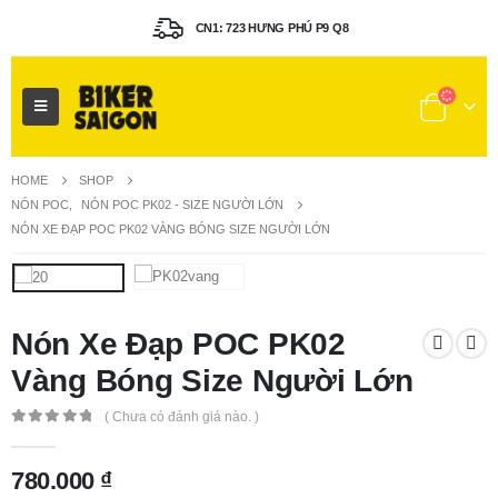
CN1: 723 HƯNG PHÚ P9 Q8
HOME
SHOP
NÓN POC
,
NÓN POC PK02 - SIZE NGƯỜI LỚN
NÓN XE ĐẠP POC PK02 VÀNG BÓNG SIZE NGƯỜI LỚN
Nón Xe Đạp POC PK02
Vàng Bóng Size Người Lớn
( Chưa có đánh giá nào. )
0
out of 5
780.000
₫