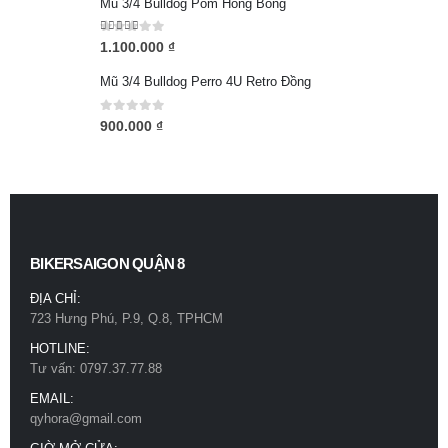
Mũ 3/4 Bulldog Pom Hồng Bóng
5.00
out of 5
1.100.000
₫
Mũ 3/4 Bulldog Perro 4U Retro Đồng
0
out of 5
900.000
₫
BIKERSAIGON QUẬN 8
ĐỊA CHỈ:
723 Hưng Phú, P.9, Q.8, TPHCM
HOTLINE:
Tư vấn: 0797.37.77.88
EMAIL:
qyhora@gmail.com