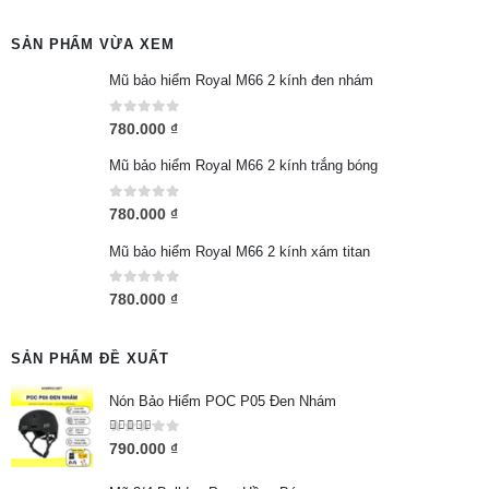
SẢN PHẨM VỪA XEM
Mũ bảo hiểm Royal M66 2 kính đen nhám
0
out of 5
780.000
₫
Mũ bảo hiểm Royal M66 2 kính trắng bóng
0
out of 5
780.000
₫
Mũ bảo hiểm Royal M66 2 kính xám titan
0
out of 5
780.000
₫
SẢN PHẨM ĐỀ XUẤT
Nón Bảo Hiểm POC P05 Đen Nhám
5.00
out of 5
790.000
₫