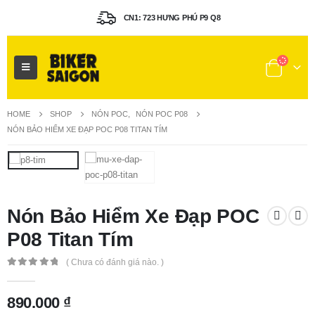
CN1: 723 HƯNG PHÚ P9 Q8
HOME
SHOP
NÓN POC
,
NÓN POC P08
NÓN BẢO HIỂM XE ĐẠP POC P08 TITAN TÍM
Nón Bảo Hiểm Xe Đạp POC
P08 Titan Tím
( Chưa có đánh giá nào. )
0
out of 5
890.000
₫