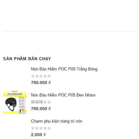
SẢN PHẨM BÁN CHẠY
Nón Bảo Hiểm POC P05 Trắng Bóng
0
out of 5
790.000
₫
Nón Bảo Hiểm POC P05 Đen Nhám
5.00
out of 5
790.000
₫
Charm phụ kiện trang trí nón
0
out of 5
2.000
₫