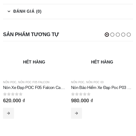
ĐÁNH GIÁ (0)
SẢN PHẨM TƯƠNG TỰ
HẾT HÀNG
HẾT HÀNG
NÓN POC
,
NÓN POC F05 FALCON
NÓN POC
,
NÓN POC 03
Nón Xe Đạp POC F05 Falcon Carbon Bóng
Nón Bảo Hiểm Xe Đạp Poc P03 Trắng Bóng
0
out of 5
0
out of 5
620.000
₫
980.000
₫