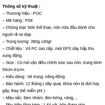
Thông số kỹ thuật :
– Thương hiệu : POC
– Mã hàng : P08
– Chủng loại: Nón thể thao, nón nửa đầu dành cho
người đi xe đạp
– Trọng lượng: 280g ±30gr
– Chất liệu : Vỏ PC cao cấp, mút EPS dày hấp thu
xung động.
– Size : Có nút vặn điều chỉnh size sau nón, trung bình
55cm-61cm.
– Kiểu dáng : trẻ trung, năng động.
– Bảo hành: 12 tháng ( dây quai, khóa nón bị đứt hay
gãy, thay thế miễn phí )
– Màu sắc: Đen nhám, đen bóng, vàng,…
– Phụ kiện tặng kèm : 1 túi vải, hộp đựng nón.