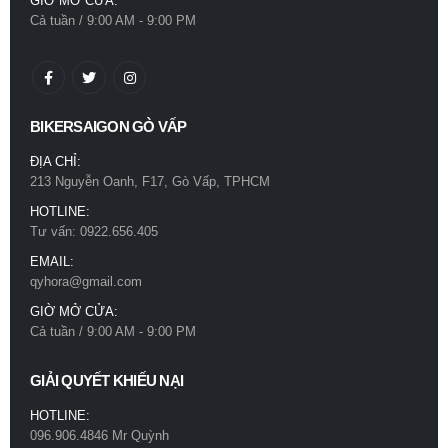
GIỜ MỞ CỬA:
Cả tuần / 9:00 AM - 9:00 PM
BIKERSAIGON GÒ VẤP
ĐỊA CHỈ:
213 Nguyễn Oanh, F17, Gò Vấp, TPHCM
HOTLINE:
Tư vấn: 0922.656.405
EMAIL:
qyhora@gmail.com
GIỜ MỞ CỬA:
Cả tuần / 9:00 AM - 9:00 PM
GIẢI QUYẾT KHIẾU NẠI
HOTLINE:
096.906.4846 Mr Quỳnh