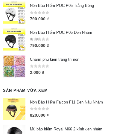
Nón Bảo Hiểm POC P05 Trắng Bóng
0
out of 5
790.000
₫
Nón Bảo Hiểm POC P05 Đen Nhám
5.00
out of 5
790.000
₫
Charm phụ kiện trang trí nón
0
out of 5
2.000
₫
SẢN PHẨM VỪA XEM
Nón Bảo Hiểm Falcon F11 Đen Nâu Nhám
0
out of 5
820.000
₫
Mũ bảo hiểm Royal M66 2 kính đen nhám