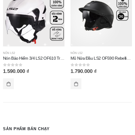
NÓN LS2
NÓN LS2
Nón Bảo Hiểm 3/4 LS2 OF610 Trắng Bóng
Mũ Nửa Đầu LS2 OF590 Rebellion Đen Nhám
0
out of 5
0
out of 5
1.590.000
₫
1.790.000
₫
SẢN PHẨM BÁN CHẠY