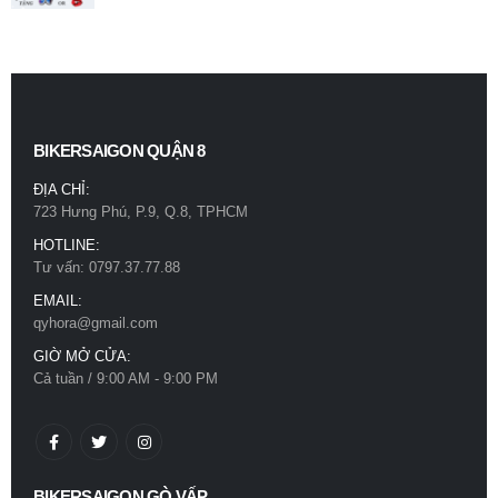
BIKERSAIGON QUẬN 8
ĐỊA CHỈ:
723 Hưng Phú, P.9, Q.8, TPHCM
HOTLINE:
Tư vấn: 0797.37.77.88
EMAIL:
qyhora@gmail.com
GIỜ MỞ CỬA:
Cả tuần / 9:00 AM - 9:00 PM
BIKERSAIGON GÒ VẤP