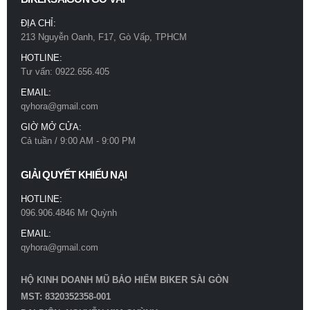
ĐỊA CHỈ:
213 Nguyễn Oanh, F17, Gò Vấp, TPHCM
HOTLINE:
Tư vấn: 0922.656.405
EMAIL:
qyhora@gmail.com
GIỜ MỞ CỬA:
Cả tuần / 9:00 AM - 9:00 PM
GIẢI QUYẾT KHIẾU NẠI
HOTLINE:
096.906.4846 Mr Quỳnh
EMAIL:
qyhora@gmail.com
HỘ KINH DOANH MŨ BẢO HIỂM BIKER SÀI GÒN
MST: 8320352358-001