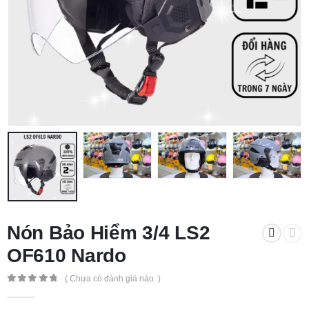
Nón Bảo Hiểm 3/4 LS2
OF610 Nardo
( Chưa có đánh giá nào. )
0
out of 5