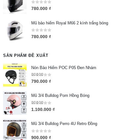
0
out of 5
780.000
₫
Mũ bảo hiểm Royal M66 2 kính trắng bóng
0
out of 5
780.000
₫
SẢN PHẨM ĐỀ XUẤT
Nón Bảo Hiểm POC P05 Đen Nhám
5.00
out of 5
790.000
₫
Mũ 3/4 Bulldog Pom Hồng Bóng
5.00
out of 5
1.100.000
₫
Mũ 3/4 Bulldog Perro 4U Retro Đồng
0
out of 5
900.000
₫