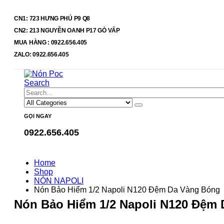
CN1: 723 HƯNG PHÚ P9 Q8
CN2: 213 NGUYỄN OANH P17 GÒ VẤP
MUA HÀNG : 0922.656.405
ZALO: 0922.656.405
Search
GỌI NGAY
0922.656.405
Home
Shop
NÓN NAPOLI
Nón Bảo Hiểm 1/2 Napoli N120 Đệm Da Vàng Bóng
Nón Bảo Hiểm 1/2 Napoli N120 Đệm