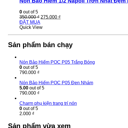
Nón Bảo Hiểm 1/2 Napoli Trơn Nhật Đệm
0
out of 5
350.000
₫
275.000
₫
ĐẶT MUA
Quick View
Sản phẩm bán chạy
Nón Bảo Hiểm POC P05 Trắng Bóng
0
out of 5
790.000
₫
Nón Bảo Hiểm POC P05 Đen Nhám
5.00
out of 5
790.000
₫
Charm phụ kiện trang trí nón
0
out of 5
2.000
₫
Sản phẩm vừa xem