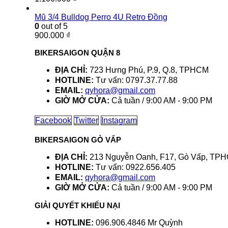
Mũ 3/4 Bulldog Perro 4U Retro Đồng
0
out of 5
900.000
₫
BIKERSAIGON QUẬN 8
ĐỊA CHỈ:
723 Hưng Phú, P.9, Q.8, TPHCM
HOTLINE:
Tư vấn: 0797.37.77.88
EMAIL:
qyhora@gmail.com
GIỜ MỞ CỬA:
Cả tuần / 9:00 AM - 9:00 PM
Facebook
Twitter
Instagram
BIKERSAIGON GÒ VẤP
ĐỊA CHỈ:
213 Nguyễn Oanh, F17, Gò Vấp, TP
HOTLINE:
Tư vấn: 0922.656.405
EMAIL:
qyhora@gmail.com
GIỜ MỞ CỬA:
Cả tuần / 9:00 AM - 9:00 PM
GIẢI QUYẾT KHIẾU NẠI
HOTLINE:
096.906.4846 Mr Quỳnh