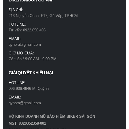
ĐỊA CHỈ:
213 Nguyễn Oanh, F17, Gò Vấp, TPHCM
HOTLINE:
Tư vấn: 0922.656.405
EMAIL:
qyhora@gmail.com
GIỜ MỞ CỬA:
Cả tuần / 9:00 AM - 9:00 PM
GIẢI QUYẾT KHIẾU NẠI
HOTLINE:
096.906.4846 Mr Quỳnh
EMAIL:
qyhora@gmail.com
HỘ KINH DOANH MŨ BẢO HIỂM BIKER SÀI GÒN
MST: 8320352358-001