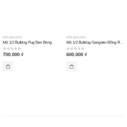
NÓN BULLDOG
NÓN BULLDOG
Mũ 1/2 Bulldog Pug Đen Bóng
Mũ 1/2 Bulldog Gangster Đồng Retro
0
out of 5
0
out of 5
700.000
₫
600.000
₫