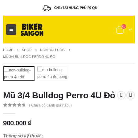
CN1: 723 HƯNG PHÚ P9 Q8
HOME
SHOP
NÓN BULLDOG
MŨ 3/4 BULLDOG PERRO 4U ĐỎ
Mũ 3/4 Bulldog Perro 4U Đỏ
( Chưa có đánh giá nào. )
0
out of 5
900.000
₫
Thông số kỹ thuật :