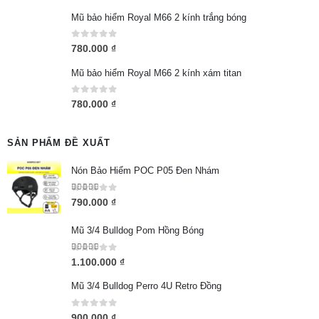
Mũ bảo hiểm Royal M66 2 kính trắng bóng
0
out of 5
780.000
₫
Mũ bảo hiểm Royal M66 2 kính xám titan
0
out of 5
780.000
₫
SẢN PHẨM ĐỀ XUẤT
Nón Bảo Hiểm POC P05 Đen Nhám
5.00
out of 5
790.000
₫
Mũ 3/4 Bulldog Pom Hồng Bóng
5.00
out of 5
1.100.000
₫
Mũ 3/4 Bulldog Perro 4U Retro Đồng
0
out of 5
900.000
₫