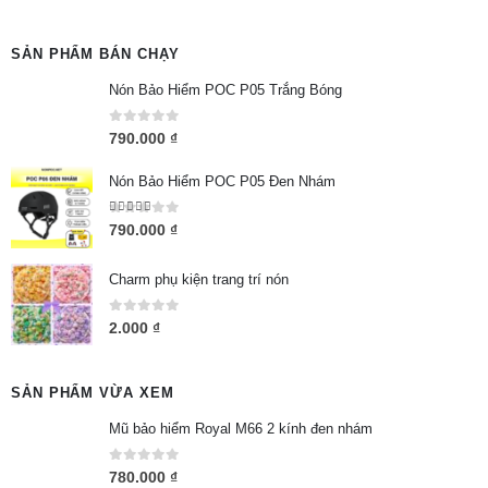
SẢN PHẨM BÁN CHẠY
Nón Bảo Hiểm POC P05 Trắng Bóng
0
out of 5
790.000
₫
Nón Bảo Hiểm POC P05 Đen Nhám
5.00
out of 5
790.000
₫
Charm phụ kiện trang trí nón
0
out of 5
2.000
₫
SẢN PHẨM VỪA XEM
Mũ bảo hiểm Royal M66 2 kính đen nhám
0
out of 5
780.000
₫