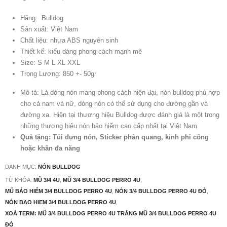
Hãng: Bulldog
Sản xuất: Việt Nam
Chất liệu: nhựa ABS nguyên sinh
Thiết kế: kiểu dáng phong cách mạnh mẽ
Size: S M L XL XXL
Trọng Lượng: 850 +- 50gr
Mô tả: Là dòng nón mang phong cách hiện đại, nón bulldog phù hợp
cho cả nam và nữ, dòng nón có thể sử dụng cho đường gần và
đường xa. Hiện tại thương hiệu Bulldog được đánh giá là một trong
những thương hiệu nón bảo hiểm cao cấp nhất tại Việt Nam
Quà tặng: Túi đựng nón, Sticker phản quang, kính phi công
hoặc khăn đa năng
DANH MỤC:
NÓN BULLDOG
TỪ KHÓA:
MŨ 3/4 4U
,
MŨ 3/4 BULLDOG PERRO 4U
,
MŨ BẢO HIỂM 3/4 BULLDOG PERRO 4U
,
NÓN 3/4 BULLDOG PERRO 4U ĐỎ
,
NÓN BAO HIEM 3/4 BULLDOG PERRO 4U
,
XOÁ TERM: MŨ 3/4 BULLDOG PERRO 4U TRẮNG MŨ 3/4 BULLDOG PERRO 4U
ĐỎ