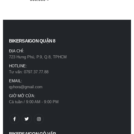
BIKERSAIGON QUẬN 8
ĐỊA CHỈ:
723 Hưng Phú, P.9, Q.8, TPHCM
HOTLINE:
Tư vấn: 0797.37.77.88
EMAIL:
qyhora@gmail.com
GIỜ MỞ CỬA:
Cả tuần / 9:00 AM - 9:00 PM
BIKERSAIGON GÒ VẤP