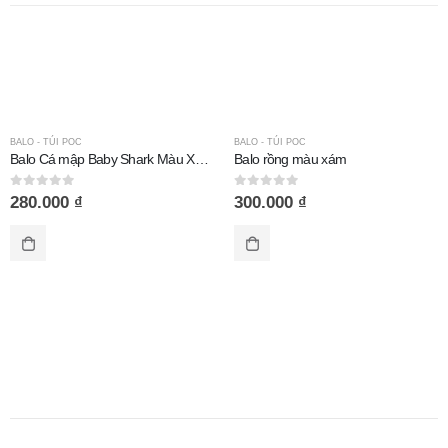
BALO - TÚI POC
BALO - TÚI POC
Balo Cá mập Baby Shark Màu Xanh Ngọc
Balo rồng màu xám
0
out of 5
0
out of 5
280.000
₫
300.000
₫