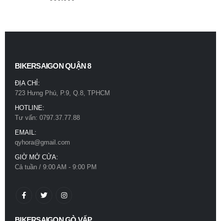
BIKERSAIGON QUẬN 8
ĐỊA CHỈ:
723 Hưng Phú, P.9, Q.8, TPHCM
HOTLINE:
Tư vấn: 0797.37.77.88
EMAIL:
qyhora@gmail.com
GIỜ MỞ CỬA:
Cả tuần / 9:00 AM - 9:00 PM
BIKERSAIGON GÒ VẤP