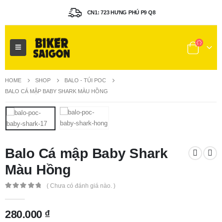
CN1: 723 HƯNG PHÚ P9 Q8
HOME
SHOP
BALO - TÚI POC
BALO CÁ MẬP BABY SHARK MÀU HỒNG
Balo Cá mập Baby Shark
Màu Hồng
( Chưa có đánh giá nào. )
0
out of 5
280.000
₫