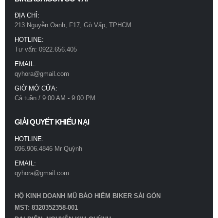
ĐỊA CHỈ:
213 Nguyễn Oanh, F17, Gò Vấp, TPHCM
HOTLINE:
Tư vấn: 0922.656.405
EMAIL:
qyhora@gmail.com
GIỜ MỞ CỬA:
Cả tuần / 9:00 AM - 9:00 PM
GIẢI QUYẾT KHIẾU NẠI
HOTLINE:
096.906.4846 Mr Quỳnh
EMAIL:
qyhora@gmail.com
HỘ KINH DOANH MŨ BẢO HIỂM BIKER SÀI GÒN
MST: 8320352358-001