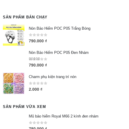
SẢN PHẨM BÁN CHẠY
Nón Bảo Hiểm POC P05 Trắng Bóng
0
out of 5
790.000
₫
Nón Bảo Hiểm POC P05 Đen Nhám
5.00
out of 5
790.000
₫
Charm phụ kiện trang trí nón
0
out of 5
2.000
₫
SẢN PHẨM VỪA XEM
Mũ bảo hiểm Royal M66 2 kính đen nhám
0
out of 5
780.000
₫