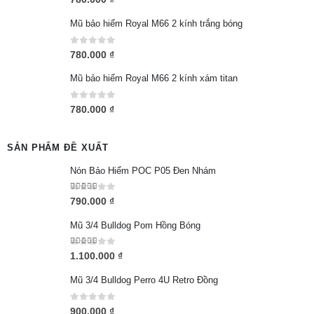
Mũ bảo hiểm Royal M66 2 kính trắng bóng
0
out of 5
780.000
₫
Mũ bảo hiểm Royal M66 2 kính xám titan
0
out of 5
780.000
₫
SẢN PHẨM ĐỀ XUẤT
Nón Bảo Hiểm POC P05 Đen Nhám
5.00
out of 5
790.000
₫
Mũ 3/4 Bulldog Pom Hồng Bóng
5.00
out of 5
1.100.000
₫
Mũ 3/4 Bulldog Perro 4U Retro Đồng
0
out of 5
900.000
₫