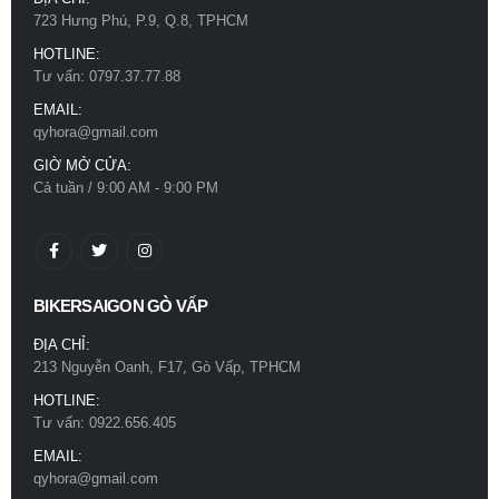
723 Hưng Phú, P.9, Q.8, TPHCM
Mũ bảo hiểm Royal M66 2 kính trắng bóng
Mũ bảo hiểm Royal M66 2 kính trắng bóng
HOTLINE:
0
out of 5
0
out of 5
780.000
₫
780.000
₫
Tư vấn: 0797.37.77.88
EMAIL:
qyhora@gmail.com
Mũ bảo hiểm Royal M66 2 kính xám titan
Mũ bảo hiểm Royal M66 2 kính xám titan
GIỜ MỞ CỬA:
0
out of 5
0
out of 5
780.000
₫
780.000
₫
Cả tuần / 9:00 AM - 9:00 PM
BIKERSAIGON GÒ VẤP
ĐỊA CHỈ:
213 Nguyễn Oanh, F17, Gò Vấp, TPHCM
HOTLINE:
Tư vấn: 0922.656.405
EMAIL:
qyhora@gmail.com