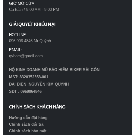
GIỜ MỞ CỬA:
Cả tuần / 9:00 AM - 9:00 PM
GIẢI QUYẾT KHIẾU NẠI
HOTLINE:
096.906.4846 Mr Quỳnh
EMAIL:
qyhora@gmail.com
HỘ KINH DOANH MŨ BẢO HIỂM BIKER SÀI GÒN
MST: 8320352358-001
ĐẠI DIỆN :NGUYỄN KIM QUỲNH
SĐT : 0969064846
CHÍNH SÁCH KHÁCH HÀNG
Hướng dẫn đặt hàng
Chính sách đổi trả
Chính sách bảo mật