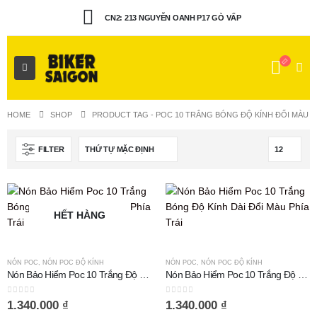
CN2: 213 NGUYỄN OANH P17 GÒ VẤP
HOME
SHOP
PRODUCT TAG -
POC 10 TRẮNG BÓNG ĐỘ KÍNH ĐỔI MÀU
FILTER
HẾT HÀNG
NÓN POC
,
NÓN POC ĐỘ KÍNH
NÓN POC
,
NÓN POC ĐỘ KÍNH
Nón Bảo Hiểm Poc 10 Trắng Độ Kính Dài Đổi Màu
Nón Bảo Hiểm Poc 10 Trắng Độ Kính Dài Đổi Màu (Sao chép)
0
out of 5
0
out of 5
1.340.000
₫
1.340.000
₫