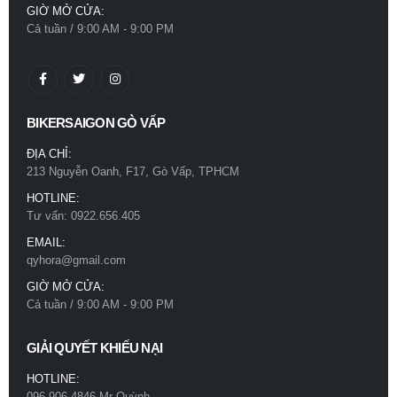
GIỜ MỞ CỬA:
0
out of 5
Cả tuần / 9:00 AM - 9:00 PM
780.000
₫
Mũ bảo hiểm Royal M66 2 kính trắng bóng
0
out of 5
780.000
₫
BIKERSAIGON GÒ VẤP
ĐỊA CHỈ:
213 Nguyễn Oanh, F17, Gò Vấp, TPHCM
HOTLINE:
Tư vấn: 0922.656.405
EMAIL:
qyhora@gmail.com
GIỜ MỞ CỬA:
Cả tuần / 9:00 AM - 9:00 PM
GIẢI QUYẾT KHIẾU NẠI
HOTLINE:
096.906.4846 Mr Quỳnh