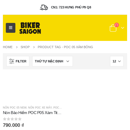
CN1: 723 HƯNG PHÚ P9 Q8
HOME
SHOP
PRODUCT TAG -
POC 05 XÁM BÓNG
FILTER
NÓN POC 05 NEW
,
NÓN POC XE MÁY
,
POC TAI MÈO
Nón Bảo Hiểm POC P05 Xám Titan Bóng
0
out of 5
790.000
₫