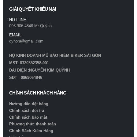
GIẢI QUYẾT KHIẾU NẠI
HOTLINE:
096.906.4846 Mr Quỳnh
EMAIL:
qyhora@gmail.com
HỘ KINH DOANH MŨ BẢO HIỂM BIKER SÀI GÒN
MST: 8320352358-001
ĐẠI DIỆN :NGUYỄN KIM QUỲNH
SĐT : 0969064846
CHÍNH SÁCH KHÁCH HÀNG
Hướng dẫn đặt hàng
Chính sách đổi trả
Chính sách bảo mật
Phương thức thanh toán
Chính Sách Kiểm Hàng