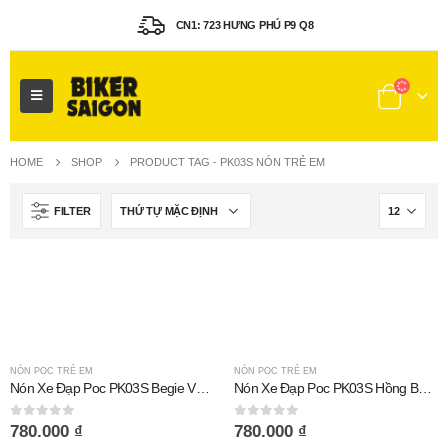
CN1: 723 HƯNG PHÚ P9 Q8
HOME
SHOP
PRODUCT TAG -
PK03S NÓN TRẺ EM
FILTER
NÓN POC TRẺ EM
NÓN POC TRẺ EM
Nón Xe Đạp Poc PK03S Begie Vàng
Nón Xe Đạp Poc PK03S Hồng Bóng
0
out of 5
0
out of 5
780.000
₫
780.000
₫