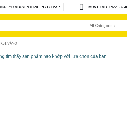
CN2: 213 NGUYỄN OANH P17 GÒ VẤP
MUA HÀNG : 0922.656.4
PK01 VÀNG
g tìm thấy sản phẩm nào khớp với lựa chọn của bạn.