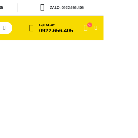
05
ZALO: 0922.656.405
GỌI NGAY
0922.656.405