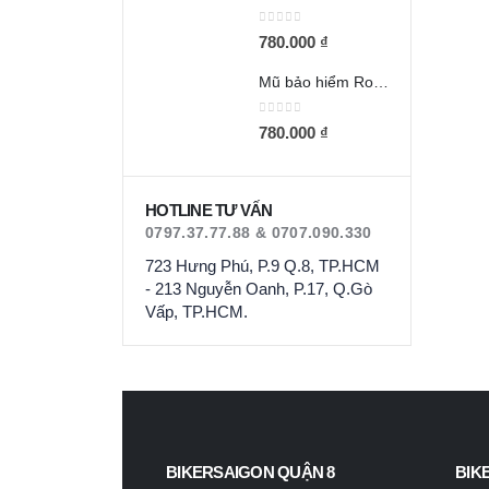
0
out of 5
780.000
₫
Mũ bảo hiểm Royal M66 2 kính xám titan
0
out of 5
780.000
₫
HOTLINE TƯ VẤN
0797.37.77.88 & 0707.090.330
723 Hưng Phú, P.9 Q.8, TP.HCM
- 213 Nguyễn Oanh, P.17, Q.Gò
Vấp, TP.HCM.
BIKERSAIGON QUẬN 8
BIK