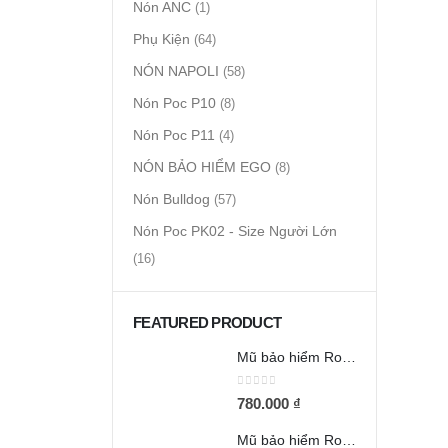
Nón ANC
(1)
Phụ Kiện
(64)
NÓN NAPOLI
(58)
Nón Poc P10
(8)
Nón Poc P11
(4)
NÓN BẢO HIỂM EGO
(8)
Nón Bulldog
(57)
Nón Poc PK02 - Size Người Lớn
(16)
FEATURED PRODUCT
Mũ bảo hiểm Royal M66 2 kính đen nhám
0
out of 5
780.000
₫
Mũ bảo hiểm Royal M66 2 kính trắng bóng