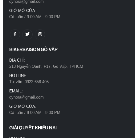
qyhora@gmail.com
0
out of 5
960.000
₫
GIỜ MỞ CỬA:
Cả tuần / 9:00 AM - 9:00 PM
Mũ bảo hiểm Royal M66 2 kính trắng bóng
0
out of 5
960.000
₫
BIKERSAIGON GÒ VẤP
ĐỊA CHỈ:
213 Nguyễn Oanh, F17, Gò Vấp, TPHCM
HOTLINE:
Tư vấn: 0922.656.405
EMAIL:
qyhora@gmail.com
GIỜ MỞ CỬA:
Cả tuần / 9:00 AM - 9:00 PM
GIẢI QUYẾT KHIẾU NẠI