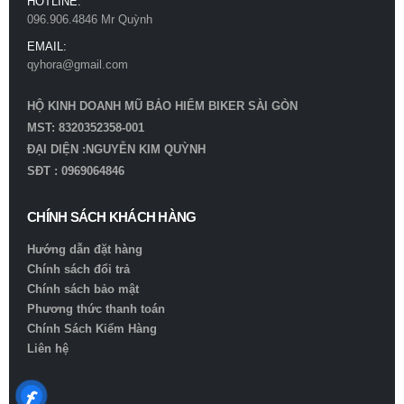
HOTLINE:
096.906.4846 Mr Quỳnh
EMAIL:
qyhora@gmail.com
HỘ KINH DOANH MŨ BẢO HIỂM BIKER SÀI GÒN
MST: 8320352358-001
ĐẠI DIỆN :NGUYỄN KIM QUỲNH
SĐT : 0969064846
CHÍNH SÁCH KHÁCH HÀNG
Hướng dẫn đặt hàng
Chính sách đổi trả
Chính sách bảo mật
Phương thức thanh toán
Chính Sách Kiểm Hàng
Liên hệ