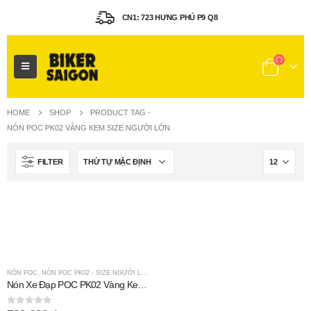
CN1: 723 HƯNG PHÚ P9 Q8
HOME
SHOP
PRODUCT TAG -
NÓN POC PK02 VÀNG KEM SIZE NGƯỜI LỚN
FILTER
NÓN POC
,
NÓN POC PK02 - SIZE NGƯỜI LỚN
Nón Xe Đạp POC PK02 Vàng Kem Size Người Lớn
0
out of 5