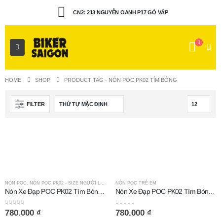
CN2: 213 NGUYỄN OANH P17 GÒ VẤP
HOME
SHOP
PRODUCT TAG -
NÓN POC PK02 TÍM BÓNG
FILTER
NÓN POC
,
NÓN POC PK02 - SIZE NGƯỜI LỚN
NÓN POC TRẺ EM
Nón Xe Đạp POC PK02 Tím Bóng Size Người Lớn
Nón Xe Đạp POC PK02 Tím Bóng Size Trẻ Em
0
out of 5
0
out of 5
780.000
₫
780.000
₫