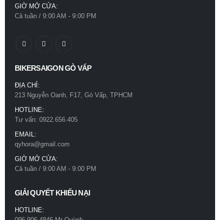
GIỜ MỞ CỬA:
0
out of 5
0
out of 5
Cả tuần / 9:00 AM - 9:00 PM
780.000
₫
780.000
₫
Nón Bảo Hiểm 3/4 Royal M399K Có Kính Âm Trắng Bóng
Nón Bảo Hiểm 3/4 Royal M399K Có Kính Âm Trắng Bóng
0
out of 5
0
out of 5
780.000
₫
780.000
₫
BIKERSAIGON GÒ VẤP
ĐỊA CHỈ:
213 Nguyễn Oanh, F17, Gò Vấp, TPHCM
HOTLINE:
Tư vấn: 0922.656.405
EMAIL:
qyhora@gmail.com
GIỜ MỞ CỬA:
Cả tuần / 9:00 AM - 9:00 PM
GIẢI QUYẾT KHIẾU NẠI
HOTLINE:
096.906.4846 Mr Quỳnh