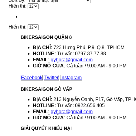
Sort By:
Hiển thị:
Hiển thị:
BIKERSAIGON QUẬN 8
ĐỊA CHỈ:
723 Hưng Phú, P.9, Q.8, TPHCM
HOTLINE:
Tư vấn: 0797.37.77.88
EMAIL:
qyhora@gmail.com
GIỜ MỞ CỬA:
Cả tuần / 9:00 AM - 9:00 PM
Facebook
Twitter
Instagram
BIKERSAIGON GÒ VẤP
ĐỊA CHỈ:
213 Nguyễn Oanh, F17, Gò Vấp, TP
HOTLINE:
Tư vấn: 0922.656.405
EMAIL:
qyhora@gmail.com
GIỜ MỞ CỬA:
Cả tuần / 9:00 AM - 9:00 PM
GIẢI QUYẾT KHIẾU NẠI