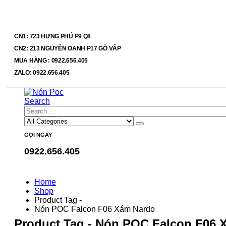
CN1: 723 HƯNG PHÚ P9 Q8
CN2: 213 NGUYỄN OANH P17 GÒ VẤP
MUA HÀNG : 0922.656.405
ZALO: 0922.656.405
Search
GỌI NGAY
0922.656.405
Home
Shop
Product Tag -
Nón POC Falcon F06 Xám Nardo
Product Tag - Nón POC Falcon F06 