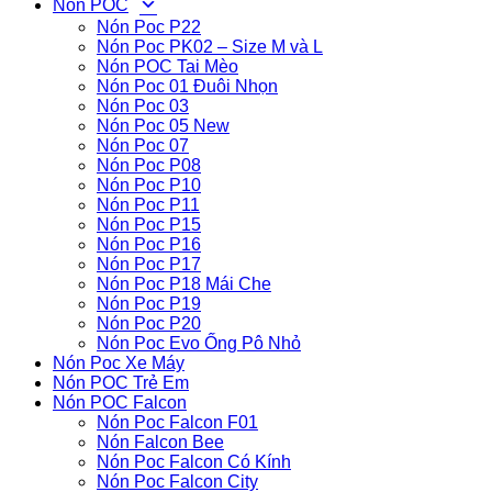
Nón POC
Nón Poc P22
Nón Poc PK02 – Size M và L
Nón POC Tai Mèo
Nón Poc 01 Đuôi Nhọn
Nón Poc 03
Nón Poc 05 New
Nón Poc 07
Nón Poc P08
Nón Poc P10
Nón Poc P11
Nón Poc P15
Nón Poc P16
Nón Poc P17
Nón Poc P18 Mái Che
Nón Poc P19
Nón Poc P20
Nón Poc Evo Ống Pô Nhỏ
Nón Poc Xe Máy
Nón POC Trẻ Em
Nón POC Falcon
Nón Poc Falcon F01
Nón Falcon Bee
Nón Poc Falcon Có Kính
Nón Poc Falcon City