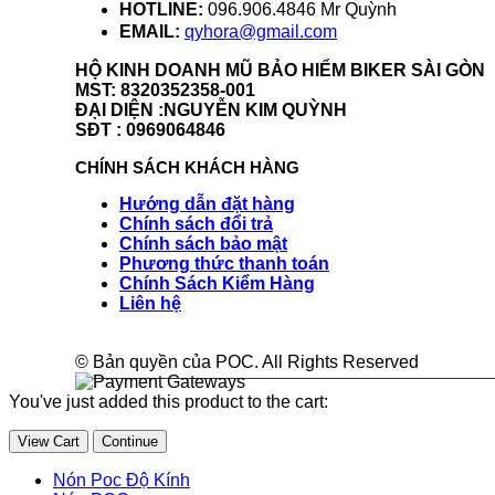
HOTLINE:
096.906.4846 Mr Quỳnh
EMAIL:
qyhora@gmail.com
HỘ KINH DOANH MŨ BẢO HIỂM BIKER SÀI GÒN
MST: 8320352358-001
ĐẠI DIỆN :NGUYỄN KIM QUỲNH
SĐT : 0969064846
CHÍNH SÁCH KHÁCH HÀNG
Hướng dẫn đặt hàng
Chính sách đổi trả
Chính sách bảo mật
Phương thức thanh toán
Chính Sách Kiểm Hàng
Liên hệ
© Bản quyền của POC. All Rights Reserved
You've just added this product to the cart:
View Cart
Continue
Nón Poc Độ Kính