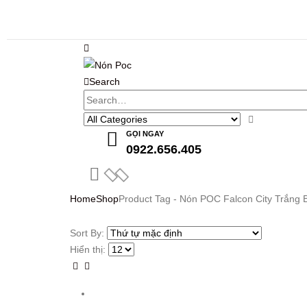
Search
GỌI NGAY
0922.656.405
Home
Shop
Product Tag -
Nón POC Falcon City Trắng 
Sort By:
Hiển thị: