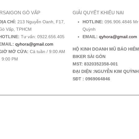
ERSAIGON GÒ VẤP
GIẢI QUYẾT KHIẾU NẠI
ĐỊA CHỈ:
213 Nguyễn Oanh, F17,
HOTLINE:
096.906.4846 Mr
Gò Vấp, TPHCM
Quỳnh
HOTLINE:
Tư vấn: 0922.656.405
EMAIL:
qyhora@gmail.com
EMAIL:
qyhora@gmail.com
HỘ KINH DOANH MŨ BẢO HIỂM
GIỜ MỞ CỬA:
Cả tuần / 9:00 AM
BIKER SÀI GÒN
- 9:00 PM
MST: 8320352358-001
ĐẠI DIỆN :NGUYỄN KIM QUỲNH
SĐT : 0969064846