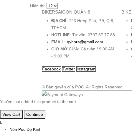
Hiển thị:
BIKERSAIGON QUẬN 8
BIK
ĐỊA CHỈ:
723 Hưng Phú, P.9, Q.8,
TPHCM
HOTLINE:
Tư vấn: 0797.37.77.88
EMAIL:
qyhora@gmail.com
GIỜ MỞ CỬA:
Cả tuần / 9:00 AM
- 9:00 PM
Facebook
Twitter
Instagram
© Bản quyền của POC. All Rights Reserved
You've just added this product to the cart:
View Cart
Continue
Nón Poc Độ Kính