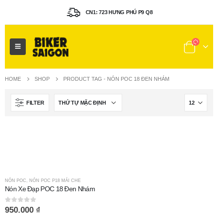
CN1: 723 HƯNG PHÚ P9 Q8
HOME
SHOP
PRODUCT TAG -
NÓN POC 18 ĐEN NHÁM
FILTER
NÓN POC
,
NÓN POC P18 MÁI CHE
Nón Xe Đạp POC 18 Đen Nhám
0
out of 5
950.000
₫