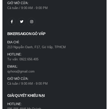
GIỜ MỞ CỬA:
0
out of 5
Cả tuần / 9:00 AM - 9:00 PM
780.000
₫
Nón Bảo Hiểm 3/4 Royal M399K Có Kính Âm Trắng Bóng
0
out of 5
780.000
₫
BIKERSAIGON GÒ VẤP
ĐỊA CHỈ:
213 Nguyễn Oanh, F17, Gò Vấp, TPHCM
HOTLINE:
Tư vấn: 0922.656.405
EMAIL:
qyhora@gmail.com
GIỜ MỞ CỬA:
Cả tuần / 9:00 AM - 9:00 PM
GIẢI QUYẾT KHIẾU NẠI
HOTLINE:
096.906.4846 Mr Quỳnh