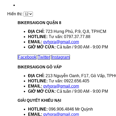
Hiển thị:
BIKERSAIGON QUẬN 8
ĐỊA CHỈ:
723 Hưng Phú, P.9, Q.8, TPHCM
HOTLINE:
Tư vấn: 0797.37.77.88
EMAIL:
qyhora@gmail.com
GIỜ MỞ CỬA:
Cả tuần / 9:00 AM - 9:00 PM
Facebook
Twitter
Instagram
BIKERSAIGON GÒ VẤP
ĐỊA CHỈ:
213 Nguyễn Oanh, F17, Gò Vấp, TP
HOTLINE:
Tư vấn: 0922.656.405
EMAIL:
qyhora@gmail.com
GIỜ MỞ CỬA:
Cả tuần / 9:00 AM - 9:00 PM
GIẢI QUYẾT KHIẾU NẠI
HOTLINE:
096.906.4846 Mr Quỳnh
EMAIL:
qyhora@gmail.com