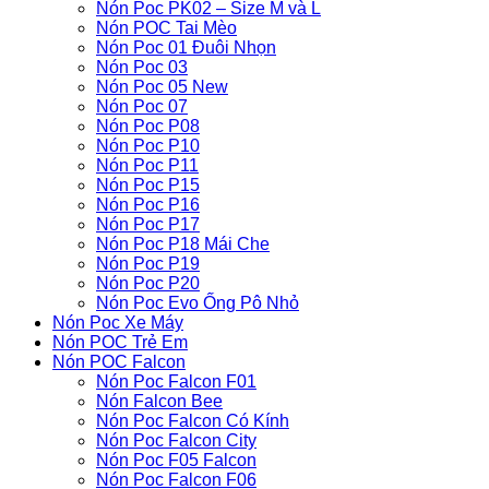
Nón Poc PK02 – Size M và L
Nón POC Tai Mèo
Nón Poc 01 Đuôi Nhọn
Nón Poc 03
Nón Poc 05 New
Nón Poc 07
Nón Poc P08
Nón Poc P10
Nón Poc P11
Nón Poc P15
Nón Poc P16
Nón Poc P17
Nón Poc P18 Mái Che
Nón Poc P19
Nón Poc P20
Nón Poc Evo Ống Pô Nhỏ
Nón Poc Xe Máy
Nón POC Trẻ Em
Nón POC Falcon
Nón Poc Falcon F01
Nón Falcon Bee
Nón Poc Falcon Có Kính
Nón Poc Falcon City
Nón Poc F05 Falcon
Nón Poc Falcon F06