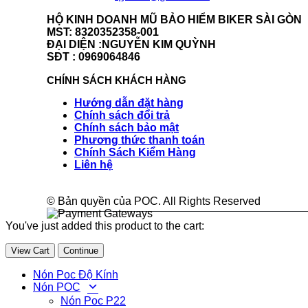
HỘ KINH DOANH MŨ BẢO HIỂM BIKER SÀI GÒN
MST: 8320352358-001
ĐẠI DIỆN :NGUYỄN KIM QUỲNH
SĐT : 0969064846
CHÍNH SÁCH KHÁCH HÀNG
Hướng dẫn đặt hàng
Chính sách đổi trả
Chính sách bảo mật
Phương thức thanh toán
Chính Sách Kiểm Hàng
Liên hệ
© Bản quyền của POC. All Rights Reserved
You've just added this product to the cart:
View Cart
Continue
Nón Poc Độ Kính
Nón POC
Nón Poc P22