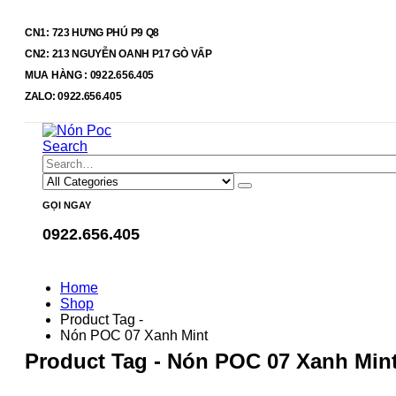
CN1: 723 HƯNG PHÚ P9 Q8
CN2: 213 NGUYỄN OANH P17 GÒ VẤP
MUA HÀNG : 0922.656.405
ZALO: 0922.656.405
Search
GỌI NGAY
0922.656.405
Home
Shop
Product Tag -
Nón POC 07 Xanh Mint
Product Tag - Nón POC 07 Xanh Min