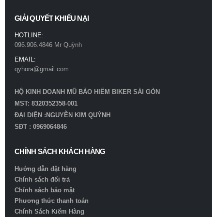
Mũ bảo hiểm Royal M66 2 kính trắng bóng
GIẢI QUYẾT KHIẾU NẠI
0
out of 5
780.000
₫
HOTLINE:
096.906.4846 Mr Quỳnh
Mũ bảo hiểm Royal M66 2 kính xám titan
EMAIL:
qyhora@gmail.com
0
out of 5
780.000
₫
HỘ KINH DOANH MŨ BẢO HIỂM BIKER SÀI GÒN
MST: 8320352358-001
ĐẠI DIỆN :NGUYỄN KIM QUỲNH
SĐT : 0969064846
CHÍNH SÁCH KHÁCH HÀNG
Hướng dẫn đặt hàng
Chính sách đổi trả
Chính sách bảo mật
Phương thức thanh toán
Chính Sách Kiểm Hàng