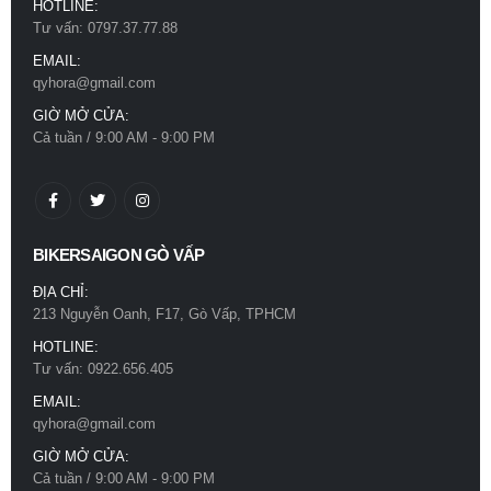
HOTLINE:
Tư vấn: 0797.37.77.88
EMAIL:
qyhora@gmail.com
GIỜ MỞ CỬA:
Cả tuần / 9:00 AM - 9:00 PM
BIKERSAIGON GÒ VẤP
ĐỊA CHỈ:
213 Nguyễn Oanh, F17, Gò Vấp, TPHCM
HOTLINE:
Tư vấn: 0922.656.405
EMAIL:
Mũ bảo hiểm Royal M66 2 kính đen nhám
qyhora@gmail.com
0
out of 5
780.000
₫
GIỜ MỞ CỬA:
Cả tuần / 9:00 AM - 9:00 PM