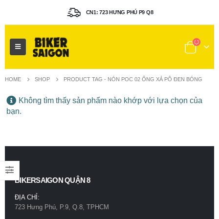
CN1: 723 HƯNG PHÚ P9 Q8
HOME
SHOP
PRODUCT TAG -
NÓN POC 02 ỐNG XẢ PÔ ĐEN BÓNG
Không tìm thấy sản phẩm nào khớp với lựa chọn của
bạn.
BIKERSAIGON QUẬN 8
ĐỊA CHỈ:
723 Hưng Phú, P.9, Q.8, TPHCM