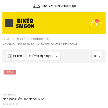
CN1: 723 HƯNG PHÚ P9 Q8
HOME
SHOP
PRODUCT TAG -
NÓN BẢO HIỂM 1/2 NAPOLI N120 ĐỆM DA VER.2 ĐEN BÓNG
FILTER
SALE
NÓN NAPOLI
Nón Bảo Hiểm 1/2 Napoli N120 Đệm Da Ver.2 Đen Bóng
0
out of 5