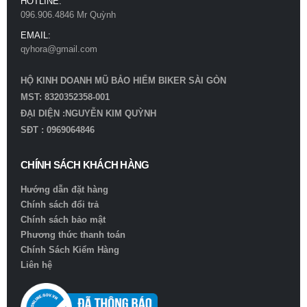
HOTLINE:
096.906.4846 Mr Quỳnh
EMAIL:
qyhora@gmail.com
HỘ KINH DOANH MŨ BẢO HIỂM BIKER SÀI GÒN
MST: 8320352358-001
ĐẠI DIỆN :NGUYỄN KIM QUỲNH
SĐT : 0969064846
CHÍNH SÁCH KHÁCH HÀNG
Hướng dẫn đặt hàng
Chính sách đổi trả
Chính sách bảo mật
Phương thức thanh toán
Chính Sách Kiểm Hàng
Liên hệ