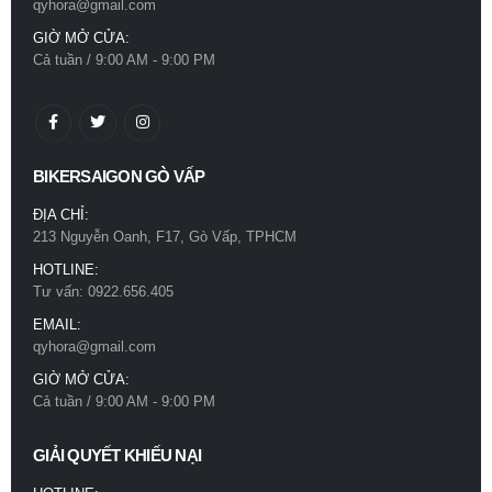
qyhora@gmail.com
0
out of 5
780.000
₫
GIỜ MỞ CỬA:
Cả tuần / 9:00 AM - 9:00 PM
Mũ bảo hiểm Royal M66 2 kính trắng bóng
0
out of 5
780.000
₫
BIKERSAIGON GÒ VẤP
ĐỊA CHỈ:
213 Nguyễn Oanh, F17, Gò Vấp, TPHCM
HOTLINE:
Tư vấn: 0922.656.405
EMAIL:
qyhora@gmail.com
GIỜ MỞ CỬA:
Cả tuần / 9:00 AM - 9:00 PM
GIẢI QUYẾT KHIẾU NẠI