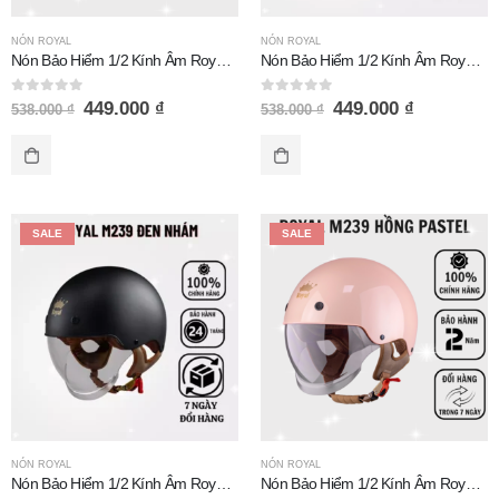
NÓN ROYAL
NÓN ROYAL
Nón Bảo Hiểm 1/2 Kính Âm Royal M239 Be Bóng
Nón Bảo Hiểm 1/2 Kính Âm Royal M239 Cam Bóng
0
out of 5
0
out of 5
449.000
₫
449.000
₫
538.000
₫
538.000
₫
SALE
SALE
Nón Bảo Hiểm Falcon F11 Đen Nâu Nhám
Nón Bảo Hiểm Falcon F11 Đen Nâu Nhám
0
out of 5
0
out of 5
820.000
₫
820.000
₫
NÓN ROYAL
NÓN ROYAL
Nón Bảo Hiểm 1/2 Kính Âm Royal M239 Đen Nhám
Nón Bảo Hiểm 1/2 Kính Âm Royal M239 Hồng Pastel