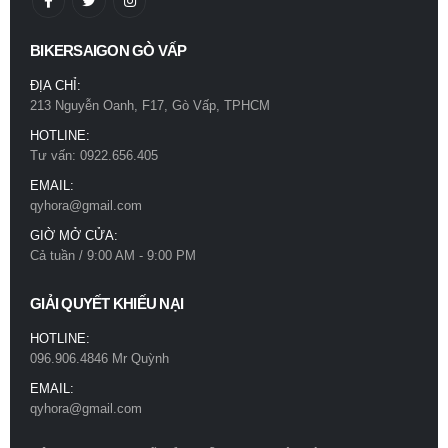
BIKERSAIGON GÒ VẤP
ĐỊA CHỈ:
213 Nguyễn Oanh, F17, Gò Vấp, TPHCM
HOTLINE:
Tư vấn: 0922.656.405
EMAIL:
qyhora@gmail.com
GIỜ MỞ CỬA:
Cả tuần / 9:00 AM - 9:00 PM
GIẢI QUYẾT KHIẾU NẠI
HOTLINE:
096.906.4846 Mr Quỳnh
EMAIL:
qyhora@gmail.com