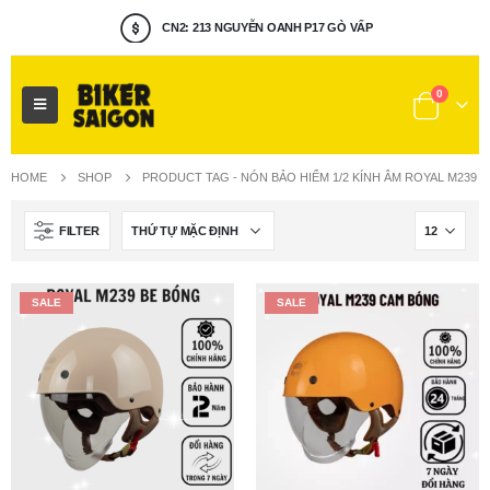
CN2: 213 NGUYỄN OANH P17 GÒ VẤP
0
HOME
SHOP
PRODUCT TAG -
NÓN BẢO HIỂM 1/2 KÍNH ÂM ROYAL M239
FILTER
SALE
SALE