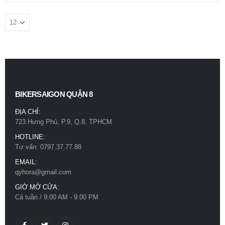
BIKERSAIGON QUẬN 8
ĐỊA CHỈ:
723 Hưng Phú, P.9, Q.8, TPHCM
HOTLINE:
Tư vấn: 0797.37.77.88
EMAIL:
qyhora@gmail.com
GIỜ MỞ CỬA:
Cả tuần / 9:00 AM - 9:00 PM