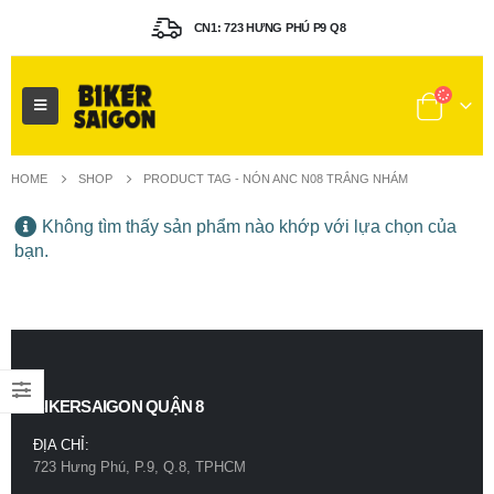
CN1: 723 HƯNG PHÚ P9 Q8
HOME
SHOP
PRODUCT TAG -
NÓN ANC N08 TRẮNG NHÁM
Không tìm thấy sản phẩm nào khớp với lựa chọn của
bạn.
BIKERSAIGON QUẬN 8
ĐỊA CHỈ:
723 Hưng Phú, P.9, Q.8, TPHCM