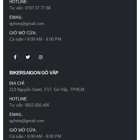
HOTLINE:
Tư vấn: 0797.37.77.88
EMAIL:
qyhora@gmail.com
GIỜ MỞ CỬA:
Cả tuần / 9:00 AM - 9:00 PM
BIKERSAIGON GÒ VẤP
ĐỊA CHỈ:
213 Nguyễn Oanh, F17, Gò Vấp, TPHCM
HOTLINE:
Tư vấn: 0922.656.405
EMAIL:
Mũ bảo hiểm Royal M66 2 kính đen nhám
qyhora@gmail.com
0
out of 5
780.000
₫
GIỜ MỞ CỬA:
Cả tuần / 9:00 AM - 9:00 PM