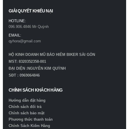
Mũ bảo hiểm Royal M66 2 kính trắng bóng
GIẢI QUYẾT KHIẾU NẠI
0
out of 5
780.000
₫
HOTLINE:
096.906.4846 Mr Quỳnh
Mũ bảo hiểm Royal M66 2 kính xám titan
EMAIL:
0
out of 5
qyhora@gmail.com
780.000
₫
HỘ KINH DOANH MŨ BẢO HIỂM BIKER SÀI GÒN
MST: 8320352358-001
ĐẠI DIỆN :NGUYỄN KIM QUỲNH
SĐT : 0969064846
CHÍNH SÁCH KHÁCH HÀNG
Hướng dẫn đặt hàng
Chính sách đổi trả
Chính sách bảo mật
Phương thức thanh toán
Chính Sách Kiểm Hàng