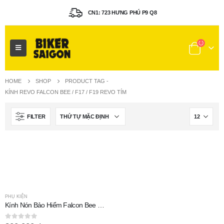
CN1: 723 HƯNG PHÚ P9 Q8
HOME
SHOP
PRODUCT TAG -
KÍNH REVO FALCON BEE / F17 / F19 REVO TÍM
FILTER
PHỤ KIỆN
Kính Nón Bảo Hiểm Falcon Bee F17 F19 Revo Tím
0
out of 5