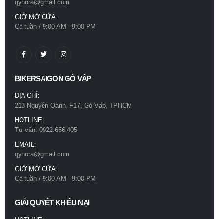
qyhora@gmail.com
0
out of 5
780.000
₫
GIỜ MỞ CỬA:
Cả tuần / 9:00 AM - 9:00 PM
Mũ bảo hiểm Royal M66 2 kính xám titan
0
out of 5
780.000
₫
BIKERSAIGON GÒ VẤP
ĐỊA CHỈ:
213 Nguyễn Oanh, F17, Gò Vấp, TPHCM
HOTLINE:
Tư vấn: 0922.656.405
EMAIL:
qyhora@gmail.com
GIỜ MỞ CỬA:
Cả tuần / 9:00 AM - 9:00 PM
GIẢI QUYẾT KHIẾU NẠI