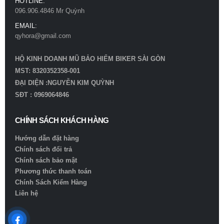
HOTLINE:
096.906.4846 Mr Quỳnh
EMAIL:
qyhora@gmail.com
HỘ KINH DOANH MŨ BẢO HIỂM BIKER SÀI GÒN
MST: 8320352358-001
ĐẠI DIỆN :NGUYỄN KIM QUỲNH
SĐT : 0969064846
CHÍNH SÁCH KHÁCH HÀNG
Hướng dẫn đặt hàng
Chính sách đổi trả
Chính sách bảo mật
Phương thức thanh toán
Chính Sách Kiểm Hàng
Liên hệ