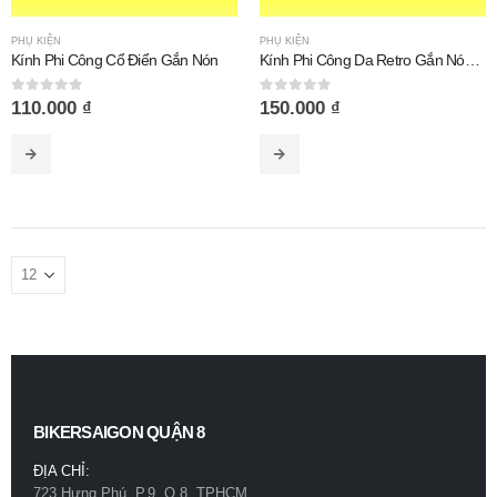
PHỤ KIỆN
PHỤ KIỆN
Kính Phi Công Cổ Điển Gắn Nón
Kính Phi Công Da Retro Gắn Nón Bảo Hiểm
0
out of 5
0
out of 5
110.000
₫
150.000
₫
BIKERSAIGON QUẬN 8
ĐỊA CHỈ:
723 Hưng Phú, P.9, Q.8, TPHCM