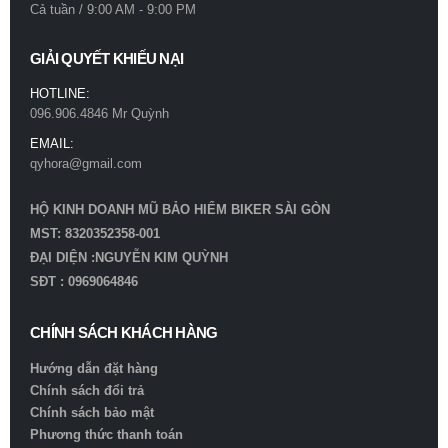
Cả tuần / 9:00 AM - 9:00 PM
GIẢI QUYẾT KHIẾU NẠI
HOTLINE:
096.906.4846 Mr Quỳnh
EMAIL:
qyhora@gmail.com
HỘ KINH DOANH MŨ BẢO HIỂM BIKER SÀI GÒN
MST: 8320352358-001
ĐẠI DIỆN :NGUYỄN KIM QUỲNH
SĐT : 0969064846
CHÍNH SÁCH KHÁCH HÀNG
Hướng dẫn đặt hàng
Chính sách đổi trả
Chính sách bảo mật
Phương thức thanh toán