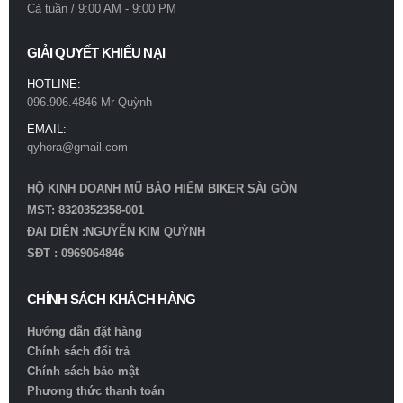
Cả tuần / 9:00 AM - 9:00 PM
GIẢI QUYẾT KHIẾU NẠI
HOTLINE:
096.906.4846 Mr Quỳnh
EMAIL:
qyhora@gmail.com
HỘ KINH DOANH MŨ BẢO HIỂM BIKER SÀI GÒN
MST: 8320352358-001
ĐẠI DIỆN :NGUYỄN KIM QUỲNH
SĐT : 0969064846
CHÍNH SÁCH KHÁCH HÀNG
Hướng dẫn đặt hàng
Chính sách đổi trả
Chính sách bảo mật
Phương thức thanh toán