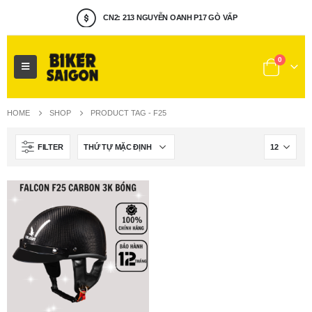
CN2: 213 NGUYỄN OANH P17 GÒ VẤP
0
HOME
SHOP
PRODUCT TAG -
F25
FILTER